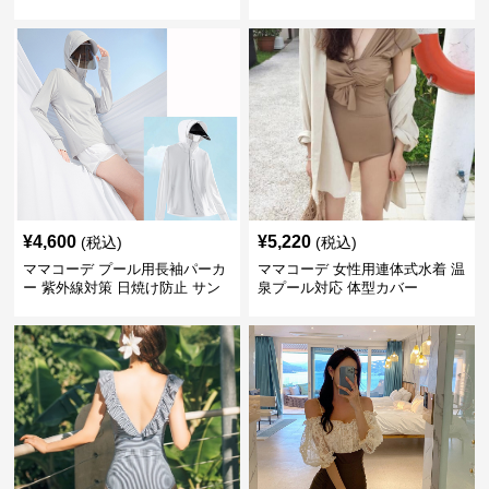
体型カバー ブラウス
¥
4,600
¥
5,220
(税込)
(税込)
ママコーデ プール用長袖パーカ
ママコーデ 女性用連体式水着 温
ー 紫外線対策 日焼け防止 サン
泉プール対応 体型カバー
バイザー付き