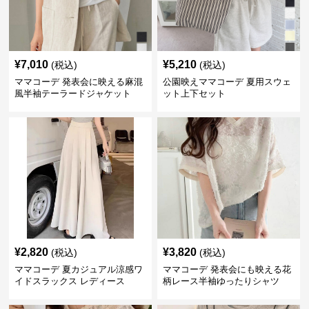
¥
7,010
¥
5,210
(税込)
(税込)
ママコーデ 発表会に映える麻混
公園映えママコーデ 夏用スウェ
風半袖テーラードジャケット
ット上下セット
¥
2,820
¥
3,820
(税込)
(税込)
ママコーデ 夏カジュアル涼感ワ
ママコーデ 発表会にも映える花
イドスラックス レディース
柄レース半袖ゆったりシャツ