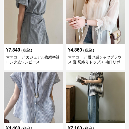
¥
7,840
¥
4,860
(税込)
(税込)
ママコーデ カジュアル縦縞半袖
ママコーデ 透け感シャツブラウ
ロング丈ワンピース
ス 夏 羽織りトップス 袖口リボ
ン
¥
4,460
¥
7,160
(税込)
(税込)