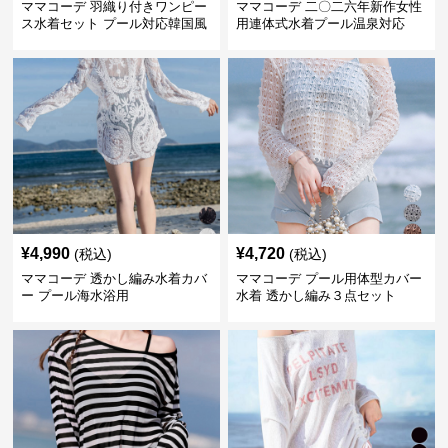
ママコーデ 羽織り付きワンピー
ママコーデ 二〇二六年新作女性
ス水着セット プール対応韓国風
用連体式水着プール温泉対応
¥
4,990
¥
4,720
(税込)
(税込)
ママコーデ 透かし編み水着カバ
ママコーデ プール用体型カバー
ー プール海水浴用
水着 透かし編み３点セット