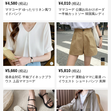
¥
4,580
¥
4,010
(税込)
(税込)
ママコーデ ゆったりリネン風ワ
ママコーデ 公園お出かけボーダ
イドパンツ
ー半袖カットソー 韓国風レディ
ース
¥
5,660
¥
5,810
(税込)
(税込)
発表会対応 半袖ブイネックブラ
ママコーデ 運動会ママに最適 ハ
ウス 上品ママコーデ
イウエスト ショートパンツ 美脚
効果