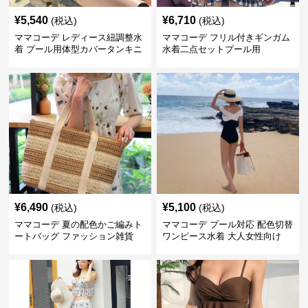
¥
5,540
¥
6,710
(税込)
(税込)
ママコーデ レディース紐調整水
ママコーデ フリル付きギンガム
着 プール用体型カバータンキニ
水着二点セットプール用
¥
6,490
¥
5,100
(税込)
(税込)
ママコーデ 夏の配色かご編みト
ママコーデ プール対応 配色切替
ートバッグ ファッション雑貨
ワンピース水着 大人女性向け