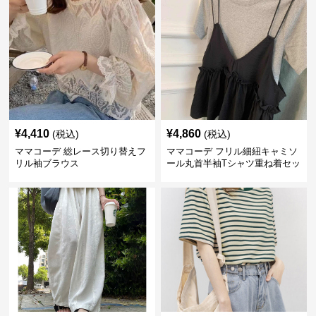
¥
4,410
¥
4,860
(税込)
(税込)
ママコーデ 総レース切り替えフ
ママコーデ フリル細紐キャミソ
リル袖ブラウス
ール丸首半袖Tシャツ重ね着セッ
ト