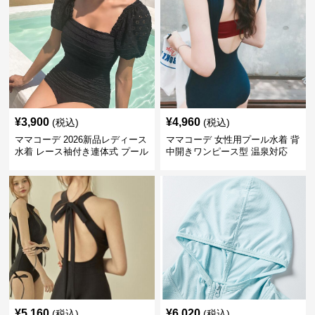
¥
3,900
¥
4,960
(税込)
(税込)
ママコーデ 2026新品レディース
ママコーデ 女性用プール水着 背
水着 レース袖付き連体式 プール
中開きワンピース型 温泉対応
温泉対応
¥
5,160
¥
6,020
(税込)
(税込)