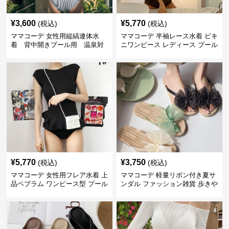
¥
3,600
¥
5,770
(税込)
(税込)
ママコーデ 女性用縦縞連体水
ママコーデ 半袖レース水着 ビキ
着 背中開きプール用 温泉対
ニワンピース レディース プール
応
海水浴 可愛い
¥
5,770
¥
3,750
(税込)
(税込)
ママコーデ 女性用フレア水着 上
ママコーデ 軽量リボン付き夏サ
品ペプラム ワンピース型 プール
ンダル ファッション雑貨 歩きや
ビーチ用
すいぺたんこ靴