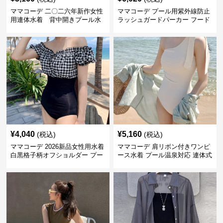
ママコーデ 二〇二六年新作女性
ママコーデ プール用紫外線防止
用連体水着 背中開きプール水
ラッシュガードパーカー フード
泳用
付き速乾軽量
¥
4,040
¥
5,160
(税込)
(税込)
ママコーデ 2026新品女性用水着
ママコーデ 肩リボン付きワンピ
白黒格子柄オフショルダー プー
ース水着 プール温泉対応 連体式
ル用連体式水着