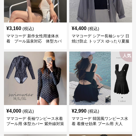
¥
3,160
¥
4,400
(税込)
(税込)
ママコーデ 新作女性用連体水
ママコーデ シアー長袖シャツ 日
着 プール温泉対応 体型カバ
焼け防止 トップス ゆったり夏服
ー付き
人気
¥
4,000
¥
2,990
(税込)
(税込)
ママコーデ 長袖ワンピース水着
ママコーデ 韓国風ワンピース水
プール用 体型カバー 紫外線対策
着 着痩せ効果 プール用 大人
大人可愛い