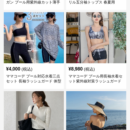
ガン プール用紫外線カット薄手
リル五分袖トップス 春夏用
羽織り
¥
4,000
¥
8,980
(税込)
(税込)
ママコーデ プール対応水着三点
ママコーデ プール用長袖水着セ
セット 長袖ラッシュガード 体型
ット紫外線対策ラッシュガード
カバー 日焼け防止
五点セット