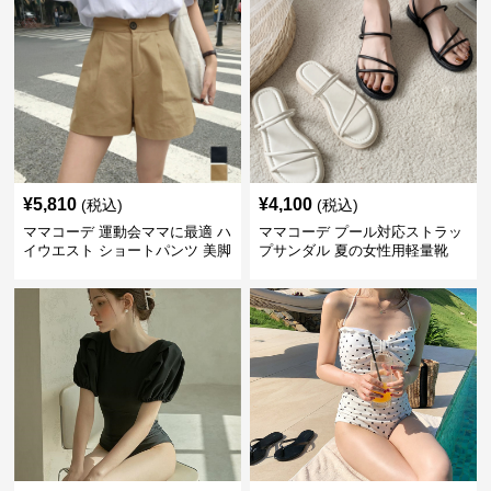
¥
5,810
¥
4,100
(税込)
(税込)
ママコーデ 運動会ママに最適 ハ
ママコーデ プール対応ストラッ
イウエスト ショートパンツ 美脚
プサンダル 夏の女性用軽量靴
効果