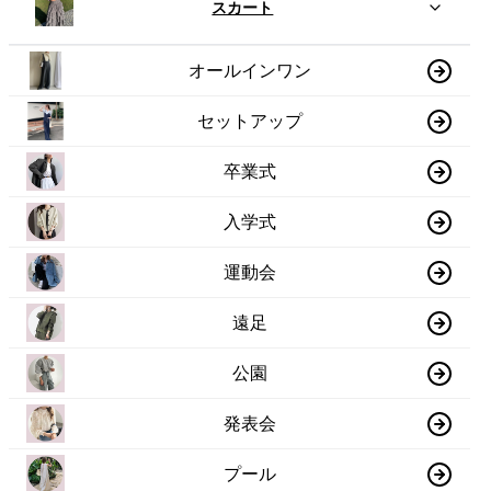
スカート
オールインワン
セットアップ
卒業式
入学式
運動会
遠足
公園
発表会
プール