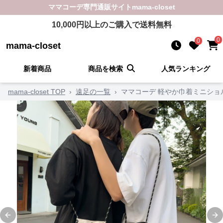
ママコーデ
専門通販サイト
mama-closet
10,000
円以上のご購入で送料無料
0
0
mama-closet
新着商品
商品を検索
人気ランキング
mama-closet TOP
›
遠足の一覧
›
ママコーデ 軽やか巾着ミニショ
Previous slide
Ne