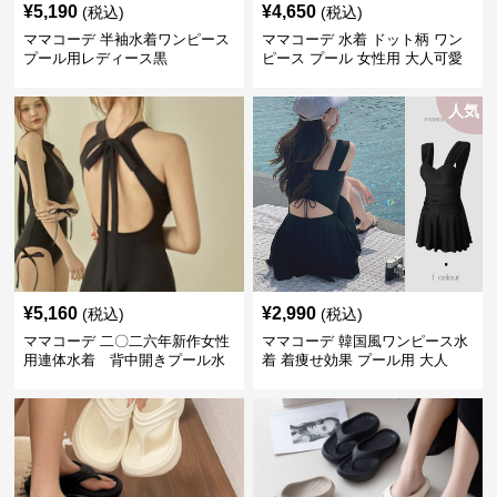
¥
5,190
¥
4,650
(税込)
(税込)
ママコーデ 半袖水着ワンピース
ママコーデ 水着 ドット柄 ワン
プール用レディース黒
ピース プール 女性用 大人可愛
い
人気
¥
5,160
¥
2,990
(税込)
(税込)
ママコーデ 二〇二六年新作女性
ママコーデ 韓国風ワンピース水
用連体水着 背中開きプール水
着 着痩せ効果 プール用 大人
泳用