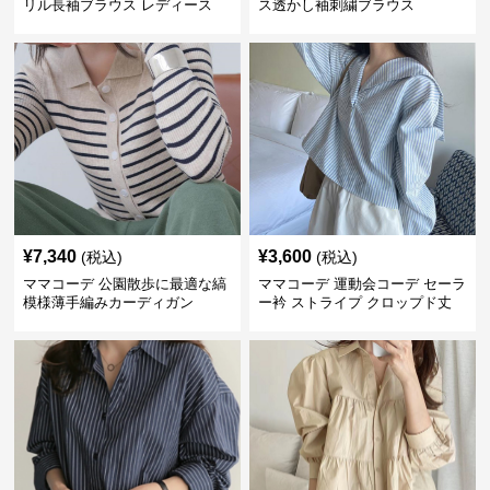
リル長袖ブラウス レディース
ス透かし袖刺繍ブラウス
¥
7,340
¥
3,600
(税込)
(税込)
ママコーデ 公園散歩に最適な縞
ママコーデ 運動会コーデ セーラ
模様薄手編みカーディガン
ー衿 ストライプ クロップド丈
シャツ