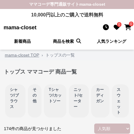
ママコーデ
専門通販サイト
mama-closet
10,000
円以上のご購入で送料無料
0
0
mama-closet
新着商品
商品を検索
人気ランキング
mama-closet TOP
›
トップスの一覧
トップス ママコーデ 商品一覧
シャ
そ
Tシャ
ニッ
カー
ス
ツ/ブ
の
ツ/カッ
ト/セ
ディ
ウ
ラウ
他
トソー
ータ
ガン
ェ
ス
ー
ッ
ト
174
件の商品が見つかりました