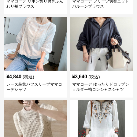
ママコーデ リボン飾り付きふん
ママコーデ プリーツ切替ニット
わり袖ブラウス
バルーンブラウス
¥
4,840
¥
3,640
(税込)
(税込)
レース装飾パフスリーブママコ
ママコーデ ゆったりドロップシ
ーデシャツ
ョルダー袖コンシャスシャツ