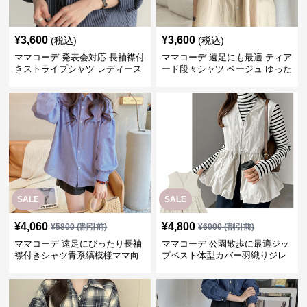
¥
3,600
¥
3,600
(税込)
(税込)
ママコーデ 発表会対応 長袖襟付
ママコーデ 遠足にも最適 ティア
きストライプシャツ レディース
ード段々シャツ ベージュ ゆった
縞柄ブラウス
り
SALE
SALE
¥
4,060
¥
4,800
¥
5800
(割引前)
¥
6000
(割引前)
ママコーデ 遠足にぴったり長袖
ママコーデ 公園散歩に最適ジッ
襟付きシャツ青系縞模様ママ向
プベスト体型カバー羽織りジレ
け