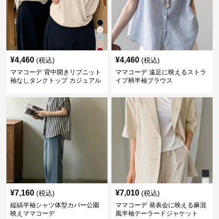
¥
4,460
¥
4,460
(税込)
(税込)
ママコーデ 背中開きリブニット
ママコーデ 遠足に映えるストラ
袖なしタンクトップ カジュアル
イプ柄半袖ブラウス
夏服
¥
7,160
¥
7,010
(税込)
(税込)
縦縞半袖シャツ体型カバー公園
ママコーデ 発表会に映える麻混
映えママコーデ
風半袖テーラードジャケット