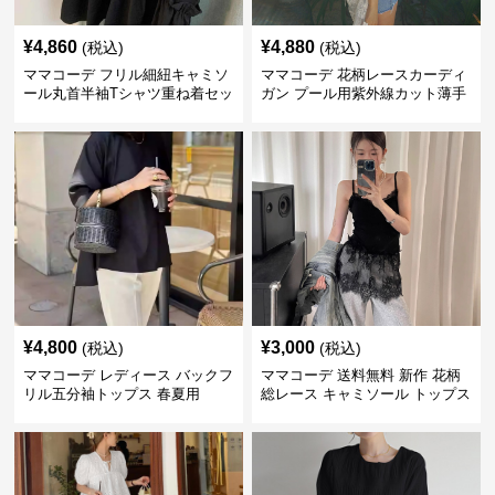
¥
4,860
¥
4,880
(税込)
(税込)
ママコーデ フリル細紐キャミソ
ママコーデ 花柄レースカーディ
ール丸首半袖Tシャツ重ね着セッ
ガン プール用紫外線カット薄手
ト
羽織り
¥
4,800
¥
3,000
(税込)
(税込)
ママコーデ レディース バックフ
ママコーデ 送料無料 新作 花柄
リル五分袖トップス 春夏用
総レース キャミソール トップス
重ね着