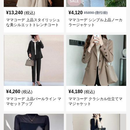
SALE
¥
13,240
¥
4,120
(税込)
¥
5890
(割引前)
ママコーデ 上品スタイリッシュ
ママコーデ シンプル上品ノーカ
な美シルエットトレンチコート
ラージャケット
¥
4,260
¥
4,180
(税込)
(税込)
ママコーデ 上品パールライン マ
ママコーデ クラシカル仕立てマ
マセットアップ
マジャケット