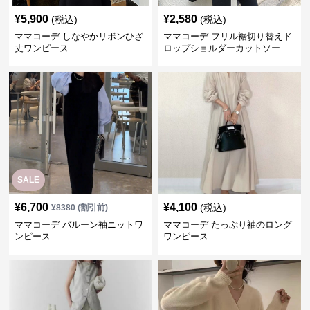
¥
5,900
¥
2,580
(税込)
(税込)
ママコーデ しなやかリボンひざ
ママコーデ フリル裾切り替えド
丈ワンピース
ロップショルダーカットソー
SALE
¥
6,700
¥
4,100
(税込)
¥
8380
(割引前)
ママコーデ バルーン袖ニットワ
ママコーデ たっぷり袖のロング
ンピース
ワンピース