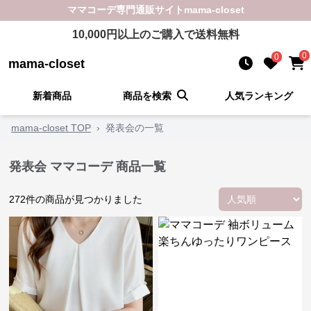
ママコーデ
専門通販サイト
mama-closet
10,000
円以上のご購入で送料無料
0
0
mama-closet
新着商品
商品を検索
人気ランキング
mama-closet TOP
›
発表会の一覧
発表会 ママコーデ 商品一覧
272
件の商品が見つかりました