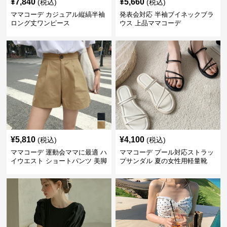
¥
7,840
¥
5,660
(税込)
(税込)
ママコーデ カジュアル縦縞半袖
発表会対応 半袖ブイネックブラ
ロング丈ワンピース
ウス 上品ママコーデ
¥
5,810
¥
4,100
(税込)
(税込)
ママコーデ 運動会ママに最適 ハ
ママコーデ プール対応ストラッ
イウエスト ショートパンツ 美脚
プサンダル 夏の女性用軽量靴
効果