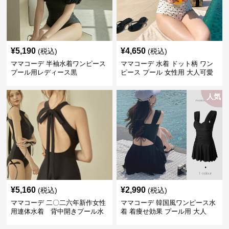
¥
5,190
¥
4,650
(税込)
(税込)
ママコーデ 半袖水着ワンピース
ママコーデ 水着 ドット柄 ワン
プール用レディース黒
ピース プール 女性用 大人可愛
い
人気
¥
5,160
¥
2,990
(税込)
(税込)
ママコーデ 二〇二六年新作女性
ママコーデ 韓国風ワンピース水
用連体水着 背中開きプール水
着 着痩せ効果 プール用 大人
泳用