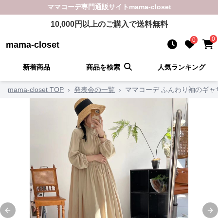
ママコーデ
専門通販サイト
mama-closet
10,000
円以上のご購入で送料無料
0
0
mama-closet
新着商品
商品を検索
人気ランキング
mama-closet TOP
›
発表会の一覧
›
ママコーデ ふんわり袖のギャ
Previous slide
Ne