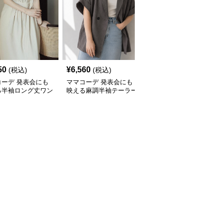
50
¥
6,560
¥
4,310
(税込)
(税込)
(税込)
コーデ 発表会にも
ママコーデ 発表会にも
ママコーデ 花刺しゅう
る半袖ロング丈ワン
映える麻調半袖テーラー
レーストップス透け感長
ス レトロ調きれい
ドジャケット夏
袖ブラウス春夏
型カバー