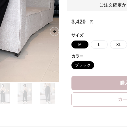
ご注文確定か
3,420
円
Next slide
サイズ
M
L
XL
カラー
ブラック
購
カー