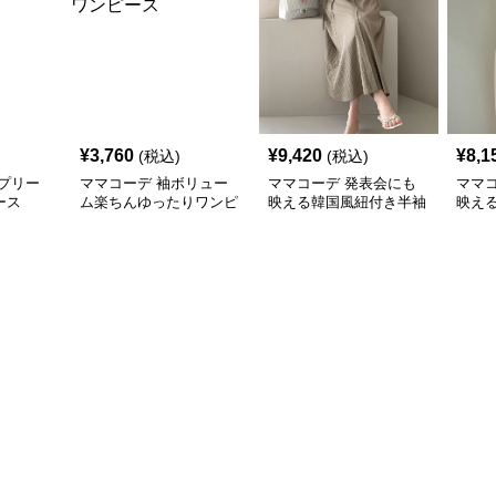
¥
3,760
¥
9,420
¥
8,1
(税込)
(税込)
プリー
ママコーデ 袖ボリュー
ママコーデ 発表会にも
ママ
ース
ム楽ちんゆったりワンピ
映える韓国風紐付き半袖
映え
ース
ロングワンピース
ピー
め体