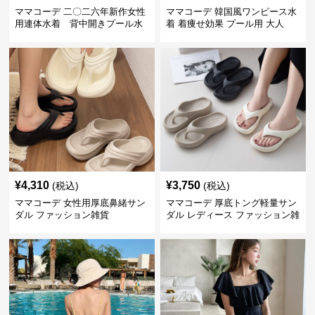
ママコーデ 二〇二六年新作女性
ママコーデ 韓国風ワンピース水
用連体水着 背中開きプール水
着 着痩せ効果 プール用 大人
泳用
¥
4,310
¥
3,750
(税込)
(税込)
ママコーデ 女性用厚底鼻緒サン
ママコーデ 厚底トング軽量サン
ダル ファッション雑貨
ダル レディース ファッション雑
貨