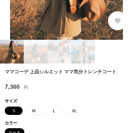
ママコーデ 上品シルエット ママ気分トレンチコート
7,360
円
サイズ
S
M
L
XL
カラー
カーキ