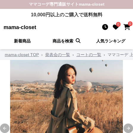
ママコーデ
専門通販サイト
mama-closet
10,000
円以上のご購入で送料無料
0
0
mama-closet
新着商品
商品を検索
人気ランキング
mama-closet TOP
›
発表会の一覧
›
コートの一覧
›
ママコーデ 
Previous slide
Ne