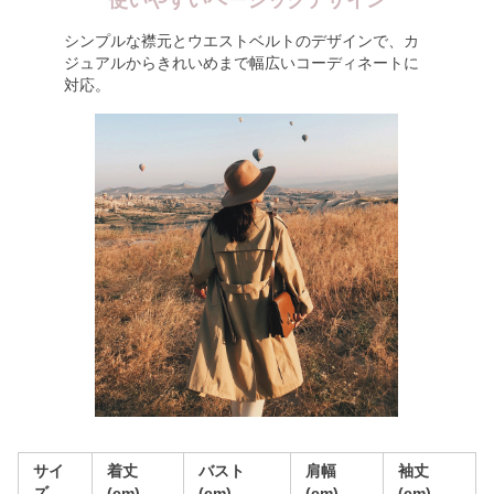
使いやすいベーシックデザイン
シンプルな襟元とウエストベルトのデザインで、カ
ジュアルからきれいめまで幅広いコーディネートに
対応。
サイ
着丈
バスト
肩幅
袖丈
ズ
(cm)
(cm)
(cm)
(cm)