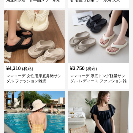
用連体水着 背中開きプール水
着 着痩せ効果 プール用 大人
泳用
¥
4,310
¥
3,750
(税込)
(税込)
ママコーデ 女性用厚底鼻緒サン
ママコーデ 厚底トング軽量サン
ダル ファッション雑貨
ダル レディース ファッション雑
貨