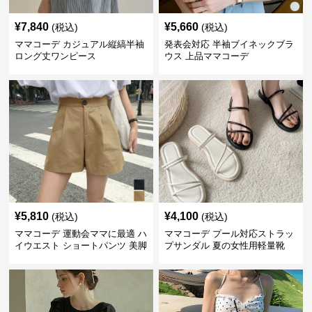
¥
7,840
¥
5,660
(税込)
(税込)
ママコーデ カジュアル縦縞半袖
発表会対応 半袖ブイネックブラ
ロング丈ワンピース
ウス 上品ママコーデ
¥
5,810
¥
4,100
(税込)
(税込)
ママコーデ 運動会ママに最適 ハ
ママコーデ プール対応ストラッ
イウエスト ショートパンツ 美脚
プサンダル 夏の女性用軽量靴
効果