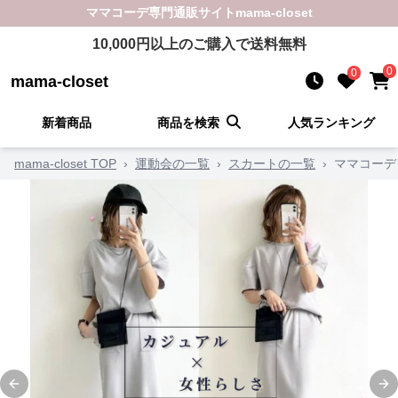
ママコーデ
専門通販サイト
mama-closet
10,000
円以上のご購入で送料無料
0
0
mama-closet
新着商品
商品を検索
人気ランキング
mama-closet TOP
›
運動会の一覧
›
スカートの一覧
›
ママコーデ
Previous slide
Ne