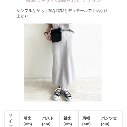
着回しやすい洗練されたデザイン
シンプルながら丁寧な縫製とディテールで上品な仕
上がり
サ
着丈
バスト
袖丈
肩幅
パンツ丈
イ
(cm)
(cm)
(cm)
(cm)
(cm)
ズ