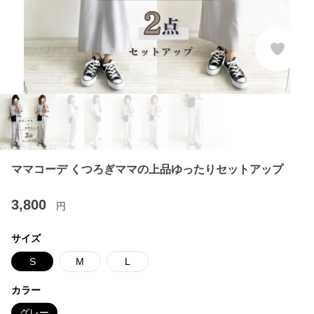
ママコーデ くつろぎママの上品ゆったりセットアップ
3,800
円
サイズ
S
M
L
カラー
グレー