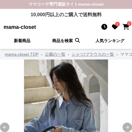
ママコーデ
専門通販サイト
mama-closet
10,000
円以上のご購入で送料無料
0
0
mama-closet
新着商品
商品を検索
人気ランキング
mama-closet TOP
›
公園の一覧
›
シャツ/ブラウスの一覧
›
ママコ
Previous slide
Ne