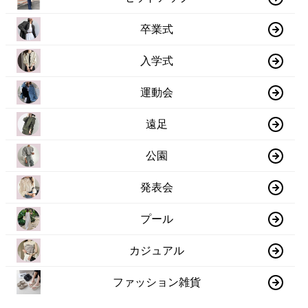
卒業式
入学式
運動会
遠足
公園
発表会
プール
カジュアル
ファッション雑貨