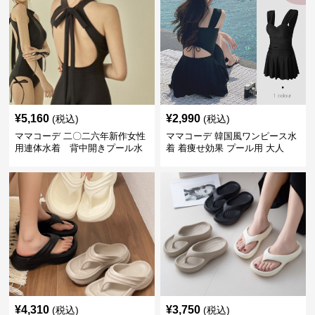
¥
5,160
¥
2,990
(税込)
(税込)
ママコーデ 二〇二六年新作女性
ママコーデ 韓国風ワンピース水
用連体水着 背中開きプール水
着 着痩せ効果 プール用 大人
泳用
¥
4,310
¥
3,750
(税込)
(税込)