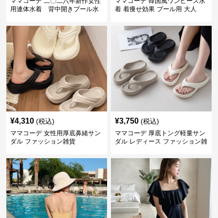
ママコーデ 二〇二六年新作女性
ママコーデ 韓国風ワンピース水
用連体水着 背中開きプール水
着 着痩せ効果 プール用 大人
泳用
¥
4,310
¥
3,750
(税込)
(税込)
ママコーデ 女性用厚底鼻緒サン
ママコーデ 厚底トング軽量サン
ダル ファッション雑貨
ダル レディース ファッション雑
貨