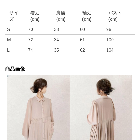
サイ
着丈
肩幅
袖丈
バスト
ズ
(cm)
(cm)
(cm)
(cm)
S
70
33
60
96
M
72
34
61
100
L
74
35
62
104
商品画像