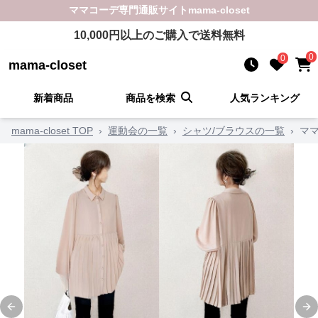
ママコーデ
専門通販サイト
mama-closet
10,000
円以上のご購入で送料無料
0
0
mama-closet
新着商品
商品を検索
人気ランキング
mama-closet TOP
›
運動会の一覧
›
シャツ/ブラウスの一覧
›
マ
Previous slide
Ne