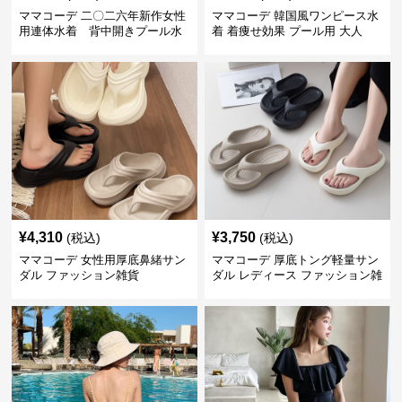
ママコーデ 二〇二六年新作女性
ママコーデ 韓国風ワンピース水
用連体水着 背中開きプール水
着 着痩せ効果 プール用 大人
泳用
¥
4,310
¥
3,750
(税込)
(税込)
ママコーデ 女性用厚底鼻緒サン
ママコーデ 厚底トング軽量サン
ダル ファッション雑貨
ダル レディース ファッション雑
貨