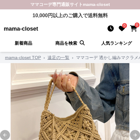
ママコーデ
専門通販サイト
mama-closet
10,000
円以上のご購入で送料無料
0
0
mama-closet
新着商品
商品を検索
人気ランキング
mama-closet TOP
›
遠足の一覧
›
ママコーデ 透かし編みマクラメ
Previous slide
Ne