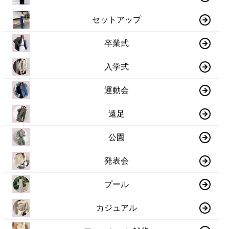
セットアップ
卒業式
入学式
運動会
遠足
公園
発表会
プール
カジュアル