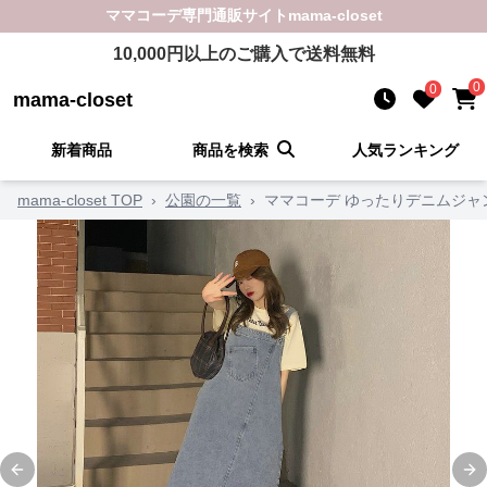
ママコーデ
専門通販サイト
mama-closet
10,000
円以上のご購入で送料無料
0
0
mama-closet
新着商品
商品を検索
人気ランキング
mama-closet TOP
›
公園の一覧
›
ママコーデ ゆったりデニムジャ
Previous slide
Ne