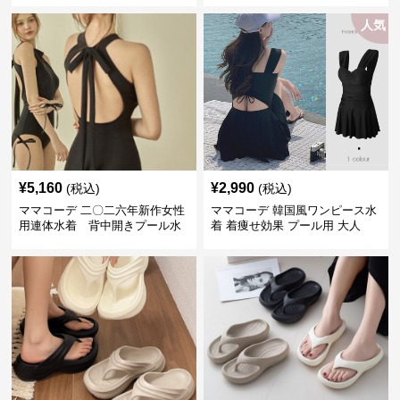
人気
¥
5,160
¥
2,990
(税込)
(税込)
ママコーデ 二〇二六年新作女性
ママコーデ 韓国風ワンピース水
用連体水着 背中開きプール水
着 着痩せ効果 プール用 大人
泳用