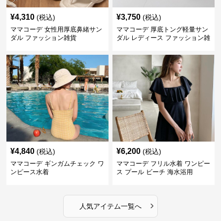
¥
4,310
¥
3,750
(税込)
(税込)
ママコーデ 女性用厚底鼻緒サン
ママコーデ 厚底トング軽量サン
ダル ファッション雑貨
ダル レディース ファッション雑
貨
¥
4,840
¥
6,200
(税込)
(税込)
ママコーデ ギンガムチェック ワ
ママコーデ フリル水着 ワンピー
ンピース水着
ス プール ビーチ 海水浴用
›
人気アイテム一覧へ