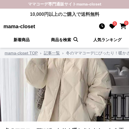
ママコーデ
専門通販サイト
mama-closet
10,000
円以上のご購入で送料無料
0
0
mama-closet
新着商品
商品を検索
人気ランキング
mama-closet TOP
›
記事一覧
›
冬のママコーデにぴったり！暖か