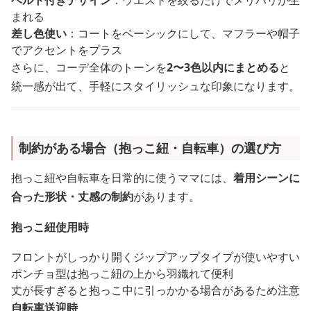
ベルト付きデザイン
：ウエストを絞るだけでメリハリが生
まれる
差し色使い
：コートをベーシックにして、マフラーや帽子
でアクセントをプラス
さらに、コーデ全体のトーンを
2〜3色以内にまとめる
と
統一感が出て、手軽にスタイリッシュな印象になります。
制約がある場合（抱っこ紐・自転車）の選び方
抱っこ紐や自転車を日常的に使うママには、
着用シーンに
合った形状・丈感の制約
があります。
抱っこ紐使用時
フロントがしっかり開くジップアップタイプが使いやすい
ポンチョ型は抱っこ紐の上から羽織れて便利
丈が長すぎると抱っこ中に引っかかる場合があるため注意
自転車送迎時