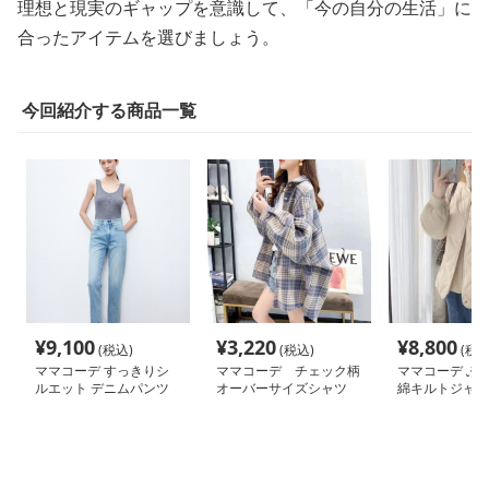
理想と現実のギャップを意識して、「今の自分の生活」に
合ったアイテムを選びましょう。
今回紹介する商品一覧
¥
9,100
¥
3,220
¥
8,800
(税込)
(税込)
(税込
ママコーデ すっきりシ
ママコーデ チェック柄
ママコーデ ふ
ルエット デニムパンツ
オーバーサイズシャツ
綿キルトジャケ