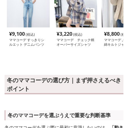
¥
9,100
¥
3,220
¥
8,800
(税込)
(税込)
(税込
ママコーデ すっきりシ
ママコーデ チェック柄
ママコーデ ふ
ルエット デニムパンツ
オーバーサイズシャツ
綿キルトジャケ
冬のママコーデの選び方｜まず押さえるべき
ポイント
冬のママコーデを選ぶうえで重要な判断基準
冬のママコーデを選ぶ際に最初に意識したいのは、
「動き