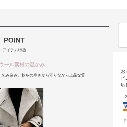
POINT
アイテム特徴
ウール素材の温かみ
お
く包み込み、秋冬の寒さから守りながら上品な質
ビ
応
P