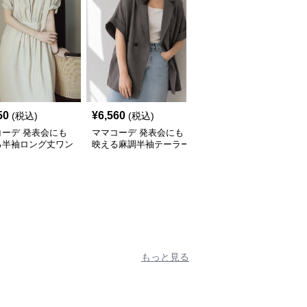
50
¥
6,560
¥
4,310
(税込)
(税込)
(税込)
コーデ 発表会にも
ママコーデ 発表会にも
ママコーデ 花刺しゅう
る半袖ロング丈ワン
映える麻調半袖テーラー
レーストップス透け感長
ス レトロ調きれい
ドジャケット夏
袖ブラウス春夏
型カバー
もっと見る