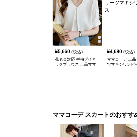
¥
5,660
¥
4,680
(税込)
(税込)
発表会対応 半袖ブイネ
ママコーデ 上品
ックブラウス 上品ママ
ツマキシワンピ
コーデ
ママコーデ
スカート
のおすす