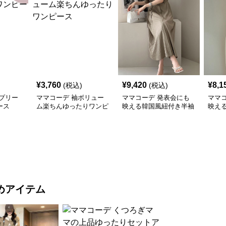
¥
3,760
¥
9,420
¥
8,1
(税込)
(税込)
プリー
ママコーデ 袖ボリュー
ママコーデ 発表会にも
ママ
ース
ム楽ちんゆったりワンピ
映える韓国風紐付き半袖
映え
ース
ロングワンピース
ピー
め体
めアイテム