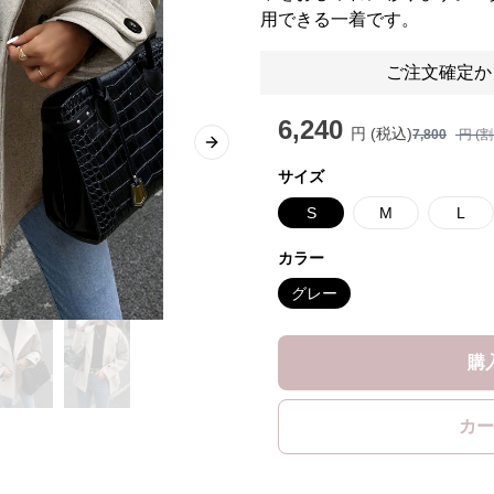
用できる一着です。
ご注文確定か
6,240
円 (税込)
7,800
円 (
Next slide
サイズ
S
M
L
カラー
グレー
購
カー