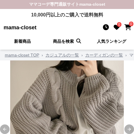
ママコーデ
専門通販サイト
mama-closet
10,000
円以上のご購入で送料無料
0
0
mama-closet
新着商品
商品を検索
人気ランキング
mama-closet TOP
›
カジュアルの一覧
›
カーディガンの一覧
›
マ
Previous slide
Ne