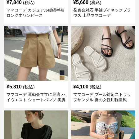
¥
7,840
¥
5,660
(税込)
(税込)
ママコーデ カジュアル縦縞半袖
発表会対応 半袖ブイネックブラ
ロング丈ワンピース
ウス 上品ママコーデ
¥
5,810
¥
4,100
(税込)
(税込)
ママコーデ 運動会ママに最適 ハ
ママコーデ プール対応ストラッ
イウエスト ショートパンツ 美脚
プサンダル 夏の女性用軽量靴
効果