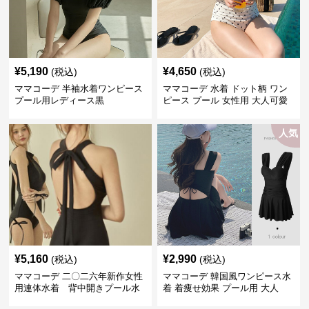
¥
5,190
¥
4,650
(税込)
(税込)
ママコーデ 半袖水着ワンピース
ママコーデ 水着 ドット柄 ワン
プール用レディース黒
ピース プール 女性用 大人可愛
い
人気
¥
5,160
¥
2,990
(税込)
(税込)
ママコーデ 二〇二六年新作女性
ママコーデ 韓国風ワンピース水
用連体水着 背中開きプール水
着 着痩せ効果 プール用 大人
泳用