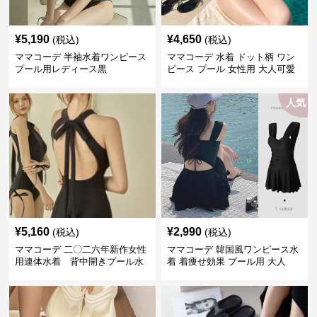
¥
5,190
¥
4,650
(税込)
(税込)
ママコーデ 半袖水着ワンピース
ママコーデ 水着 ドット柄 ワン
プール用レディース黒
ピース プール 女性用 大人可愛
い
人気
¥
5,160
¥
2,990
(税込)
(税込)
ママコーデ 二〇二六年新作女性
ママコーデ 韓国風ワンピース水
用連体水着 背中開きプール水
着 着痩せ効果 プール用 大人
泳用