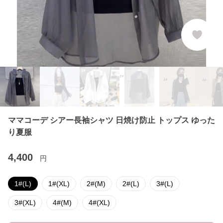
ママコーデ シアー長袖シャツ 日焼け防止 トップス ゆった
り夏服
4,400
円
1#(L)
1#(XL)
2#(M)
2#(L)
3#(L)
3#(XL)
4#(M)
4#(XL)