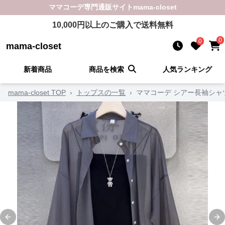
ママコーデ
専門通販サイト
mama-closet
10,000
円以上のご購入で送料無料
0
0
mama-closet
新着商品
商品を検索
人気ランキング
mama-closet TOP
›
トップスの一覧
›
ママコーデ シアー長袖シャ
Previous slide
Ne