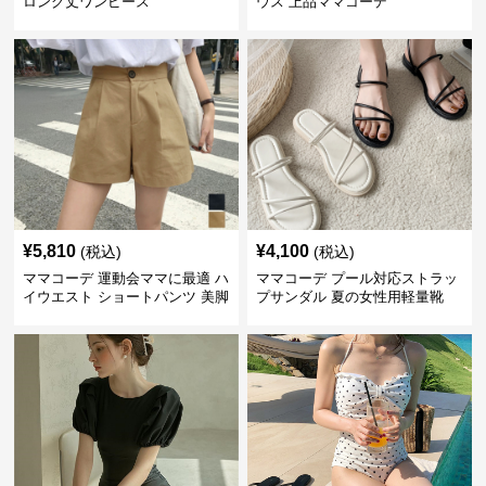
ロング丈ワンピース
ウス 上品ママコーデ
¥
5,810
¥
4,100
(税込)
(税込)
ママコーデ 運動会ママに最適 ハ
ママコーデ プール対応ストラッ
イウエスト ショートパンツ 美脚
プサンダル 夏の女性用軽量靴
効果