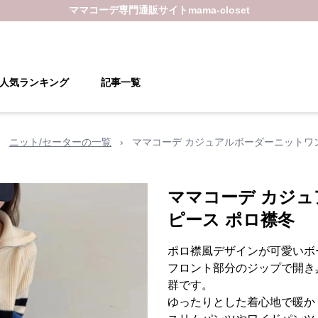
ママコーデ
専門通販サイト
mama-closet
人気ランキング
記事一覧
›
ニット/セーターの一覧
›
ママコーデ カジュアルボーダーニットワ
ママコーデ カジ
ピース ポロ襟冬
ポロ襟風デザインが可愛いボ
フロント部分のジップで開き
群です。
ゆったりとした着心地で暖か