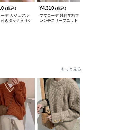
10
¥
4,310
¥
6,560
(税込)
(税込)
(税込)
コーデ カジュアル
ママコーデ 幾何学柄フ
ママコーデ 裾刺繍レー
ト付きタック入りシ
レンチスリーブニット
ス長袖シャツカジュアル
トパンツ 着やせ半
カジュアル薄手
白ブラウス
ン
もっと見る