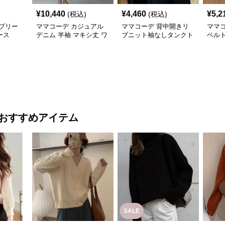
¥
10,440
¥
4,460
¥
5,2
(税込)
(税込)
プリー
ママコーデ カジュアル
ママコーデ 背中開きリ
ママ
ース
デニム 半袖 マキシ丈 ワ
ブニット袖なしタンクト
ベル
ンピース 韓国風
ップ カジュアル夏服
ョー
ズボ
おすすめアイテム
SALE