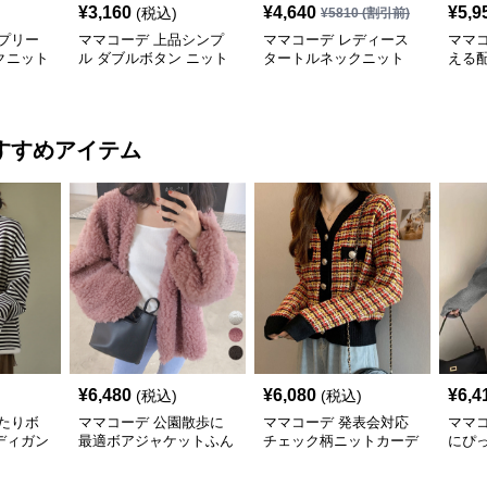
¥
3,160
¥
4,640
¥
5,9
(税込)
¥
5810
(割引前)
プリー
ママコーデ 上品シンプ
ママコーデ レディース
ママ
クニット
ル ダブルボタン ニット
タートルネックニット
える
カーディガン
カジュアル秋冬
ブル
すすめアイテム
¥
6,480
¥
6,080
¥
6,4
(税込)
(税込)
たりボ
ママコーデ 公園散歩に
ママコーデ 発表会対応
ママ
ディガン
最適ボアジャケットふん
チェック柄ニットカーデ
にぴ
わり暖か羽織り
ィガン春秋冬
ット