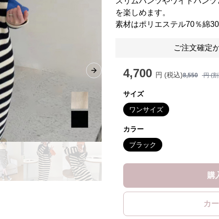
スリムパンツやワイドパンツ
を楽しめます。
素材はポリエステル70％綿3
ご注文確定か
4,700
Next slide
円 (税込)
8,550
円 (
サイズ
ワンサイズ
カラー
ブラック
購
カー