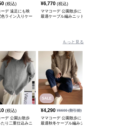
50
¥
6,770
¥
6,080
(税込)
(税込)
(税込)
コーデ 遠足にも映
ママコーデ 公園散歩に
ママコーデ 発表会対応
配色ライン入りケー
最適ケーブル編みニット
チェック柄ニットカーデ
ニットトップス
トップス
ィガン春秋冬
もっと見る
SALE
10
¥
4,290
¥
6,150
(税込)
(税込)
¥
6600
(割引前)
コーデ 公園お散歩
ママコーデ 公園散歩に
ママコーデ 公園お散歩
ったり二重仕込みニ
最適秋冬ケーブル編みシ
にぴったり暖かニット羽
羽織り
ョートカーディガン
織り