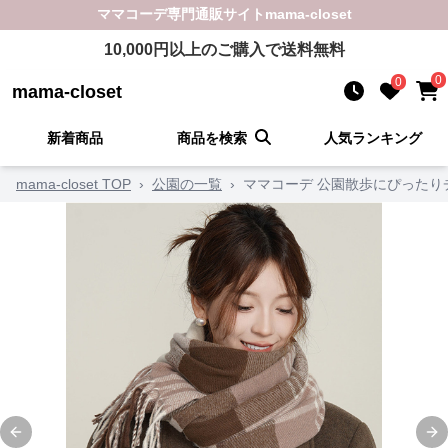
ママコーデ
専門通販サイト
mama-closet
10,000
円以上のご購入で送料無料
0
0
mama-closet
新着商品
商品を検索
人気ランキング
mama-closet TOP
›
公園の一覧
›
ママコーデ 公園散歩にぴったり
Previous slide
Ne