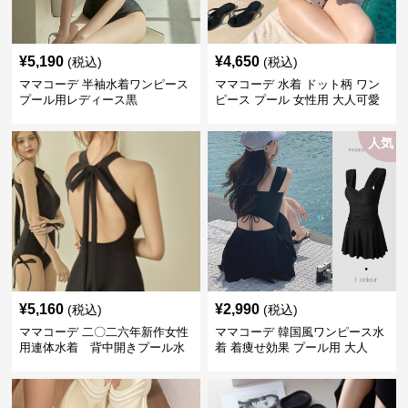
¥
5,190
¥
4,650
(税込)
(税込)
ママコーデ 半袖水着ワンピース
ママコーデ 水着 ドット柄 ワン
プール用レディース黒
ピース プール 女性用 大人可愛
い
人気
¥
5,160
¥
2,990
(税込)
(税込)
ママコーデ 二〇二六年新作女性
ママコーデ 韓国風ワンピース水
用連体水着 背中開きプール水
着 着痩せ効果 プール用 大人
泳用