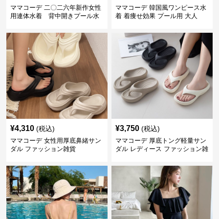
ママコーデ 二〇二六年新作女性
ママコーデ 韓国風ワンピース水
用連体水着 背中開きプール水
着 着痩せ効果 プール用 大人
泳用
¥
4,310
¥
3,750
(税込)
(税込)
ママコーデ 女性用厚底鼻緒サン
ママコーデ 厚底トング軽量サン
ダル ファッション雑貨
ダル レディース ファッション雑
貨