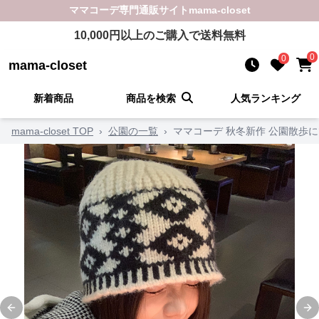
ママコーデ
専門通販サイト
mama-closet
10,000
円以上のご購入で送料無料
0
0
mama-closet
新着商品
商品を検索
人気ランキング
mama-closet TOP
›
公園の一覧
›
ママコーデ 秋冬新作 公園散歩
Previous slide
Ne