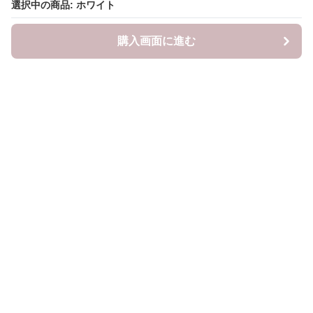
選択中の商品: ホワイト
購入画面に進む
mama-closet
について
利用規約
プライバシー