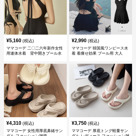
¥
5,160
¥
2,990
(税込)
(税込)
ママコーデ 二〇二六年新作女性
ママコーデ 韓国風ワンピース水
用連体水着 背中開きプール水
着 着痩せ効果 プール用 大人
泳用
¥
4,310
¥
3,750
(税込)
(税込)
ママコーデ 女性用厚底鼻緒サン
ママコーデ 厚底トング軽量サン
ダル ファッション雑貨
ダル レディース ファッション雑