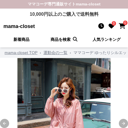
ママコーデ
専門通販サイト
mama-closet
10,000
円以上のご購入で送料無料
0
0
mama-closet
新着商品
商品を検索
人気ランキング
mama-closet TOP
›
運動会の一覧
›
ママコーデ ゆったりシルエッ
Previous slide
Ne