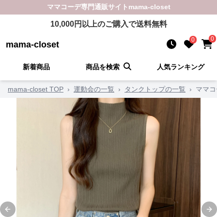
ママコーデ
専門通販サイト
mama-closet
10,000
円以上のご購入で送料無料
0
0
mama-closet
新着商品
商品を検索
人気ランキング
mama-closet TOP
›
運動会の一覧
›
タンクトップの一覧
›
ママコ
Previous slide
Ne