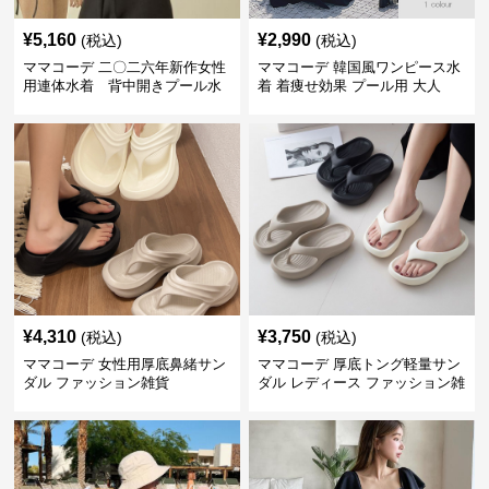
¥
5,160
¥
2,990
(税込)
(税込)
ママコーデ 二〇二六年新作女性
ママコーデ 韓国風ワンピース水
用連体水着 背中開きプール水
着 着痩せ効果 プール用 大人
泳用
¥
4,310
¥
3,750
(税込)
(税込)
ママコーデ 女性用厚底鼻緒サン
ママコーデ 厚底トング軽量サン
ダル ファッション雑貨
ダル レディース ファッション雑
貨