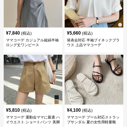
¥
7,840
¥
5,660
(税込)
(税込)
ママコーデ カジュアル縦縞半袖
発表会対応 半袖ブイネックブラ
ロング丈ワンピース
ウス 上品ママコーデ
¥
5,810
¥
4,100
(税込)
(税込)
ママコーデ 運動会ママに最適 ハ
ママコーデ プール対応ストラッ
イウエスト ショートパンツ 美脚
プサンダル 夏の女性用軽量靴
効果