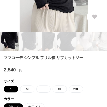
ママコーデ シンプル フリル襟 リブカットソー
2,540
円
サイズ
S
M
L
XL
2XL
カラー
ブラック
ホワイト