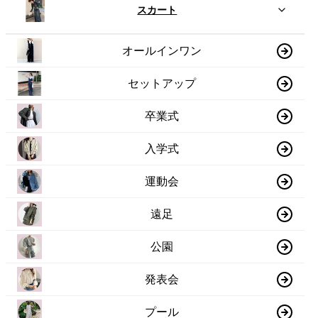
スカート
オールインワン
セットアップ
卒業式
入学式
運動会
遠足
公園
発表会
プール