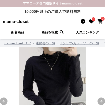
ママコーデ
専門通販サイト
mama-closet
10,000
円以上のご購入で送料無料
0
0
mama-closet
新着商品
商品を検索
人気ランキング
mama-closet TOP
›
運動会の一覧
›
Tシャツ/カットソーの一覧
›
Previous slide
Ne