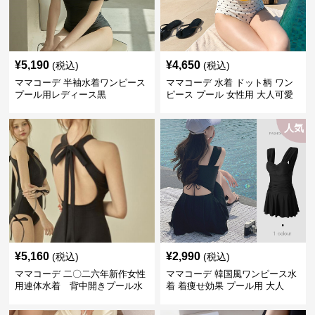
¥
5,190
¥
4,650
(税込)
(税込)
ママコーデ 半袖水着ワンピース
ママコーデ 水着 ドット柄 ワン
プール用レディース黒
ピース プール 女性用 大人可愛
い
人気
¥
5,160
¥
2,990
(税込)
(税込)
ママコーデ 二〇二六年新作女性
ママコーデ 韓国風ワンピース水
用連体水着 背中開きプール水
着 着痩せ効果 プール用 大人
泳用