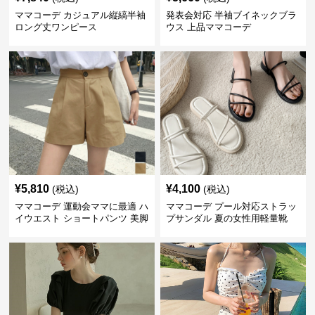
ママコーデ カジュアル縦縞半袖
発表会対応 半袖ブイネックブラ
ロング丈ワンピース
ウス 上品ママコーデ
¥
5,810
¥
4,100
(税込)
(税込)
ママコーデ 運動会ママに最適 ハ
ママコーデ プール対応ストラッ
イウエスト ショートパンツ 美脚
プサンダル 夏の女性用軽量靴
効果