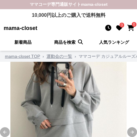
ママコーデ
専門通販サイト
mama-closet
10,000
円以上のご購入で送料無料
0
0
mama-closet
新着商品
商品を検索
人気ランキング
mama-closet TOP
›
運動会の一覧
›
ママコーデ カジュアルルーズ
Previous slide
Ne