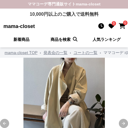
ママコーデ
専門通販サイト
mama-closet
10,000
円以上のご購入で送料無料
0
0
mama-closet
新着商品
商品を検索
人気ランキング
mama-closet TOP
›
発表会の一覧
›
コートの一覧
›
ママコーデ 
Previous slide
Ne