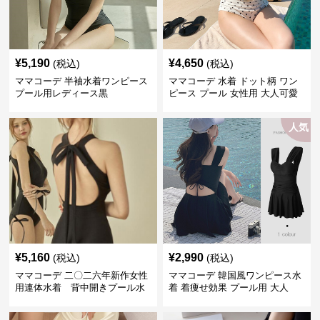
¥
5,190
¥
4,650
(税込)
(税込)
ママコーデ 半袖水着ワンピース
ママコーデ 水着 ドット柄 ワン
プール用レディース黒
ピース プール 女性用 大人可愛
い
人気
¥
5,160
¥
2,990
(税込)
(税込)
ママコーデ 二〇二六年新作女性
ママコーデ 韓国風ワンピース水
用連体水着 背中開きプール水
着 着痩せ効果 プール用 大人
泳用