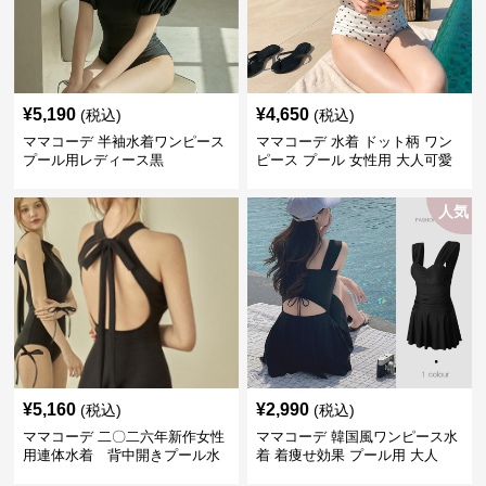
¥
5,190
¥
4,650
(税込)
(税込)
ママコーデ 半袖水着ワンピース
ママコーデ 水着 ドット柄 ワン
プール用レディース黒
ピース プール 女性用 大人可愛
い
人気
¥
5,160
¥
2,990
(税込)
(税込)
ママコーデ 二〇二六年新作女性
ママコーデ 韓国風ワンピース水
用連体水着 背中開きプール水
着 着痩せ効果 プール用 大人
泳用