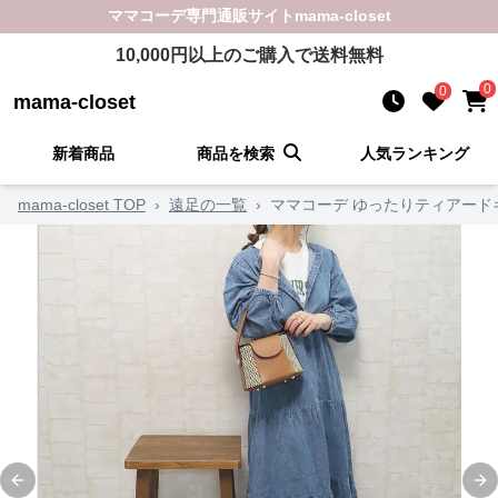
ママコーデ
専門通販サイト
mama-closet
10,000
円以上のご購入で送料無料
0
0
mama-closet
新着商品
商品を検索
人気ランキング
mama-closet TOP
›
遠足の一覧
›
ママコーデ ゆったりティアード
Previous slide
Ne