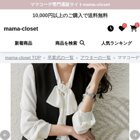
ママコーデ
専門通販サイト
mama-closet
10,000
円以上のご購入で送料無料
0
0
mama-closet
新着商品
商品を検索
人気ランキング
mama-closet TOP
›
卒業式の一覧
›
アウターの一覧
›
ママコーデ
Previous slide
Ne