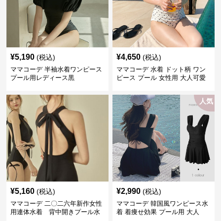
¥
5,190
¥
4,650
(税込)
(税込)
ママコーデ 半袖水着ワンピース
ママコーデ 水着 ドット柄 ワン
プール用レディース黒
ピース プール 女性用 大人可愛
い
人気
¥
5,160
¥
2,990
(税込)
(税込)
ママコーデ 二〇二六年新作女性
ママコーデ 韓国風ワンピース水
用連体水着 背中開きプール水
着 着痩せ効果 プール用 大人
泳用