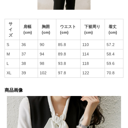
サ
肩幅
胸囲
ウエスト
下裾周り
着丈
イ
(cm)
(cm)
(cm)
(cm)
(cm)
ズ
S
36
90
85.8
110
57.2
M
37
94
89.8
114
58.4
L
38
98
93.8
118
59.6
XL
39
102
97.8
122
70.8
商品画像