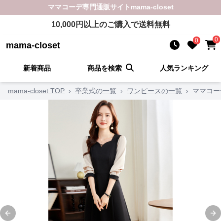
ママコーデ
専門通販サイト
mama-closet
10,000
円以上のご購入で送料無料
0
0
mama-closet
新着商品
商品を検索
人気ランキング
mama-closet TOP
›
卒業式の一覧
›
ワンピースの一覧
›
ママコー
Previous slide
Ne