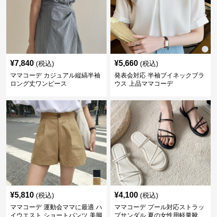
¥
7,840
¥
5,660
(税込)
(税込)
ママコーデ カジュアル縦縞半袖
発表会対応 半袖ブイネックブラ
ロング丈ワンピース
ウス 上品ママコーデ
¥
5,810
¥
4,100
(税込)
(税込)
ママコーデ 運動会ママに最適 ハ
ママコーデ プール対応ストラッ
イウエスト ショートパンツ 美脚
プサンダル 夏の女性用軽量靴