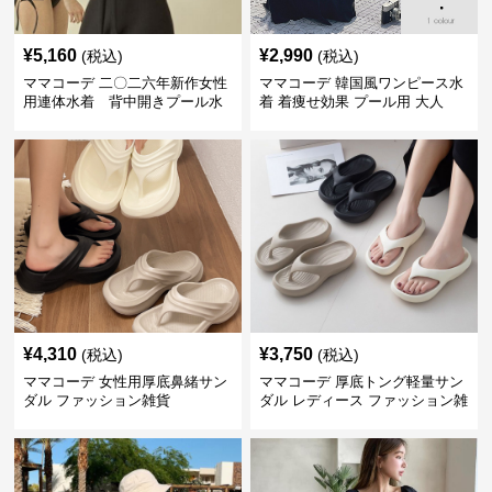
¥
5,160
¥
2,990
(税込)
(税込)
ママコーデ 二〇二六年新作女性
ママコーデ 韓国風ワンピース水
用連体水着 背中開きプール水
着 着痩せ効果 プール用 大人
泳用
¥
4,310
¥
3,750
(税込)
(税込)
ママコーデ 女性用厚底鼻緒サン
ママコーデ 厚底トング軽量サン
ダル ファッション雑貨
ダル レディース ファッション雑
貨