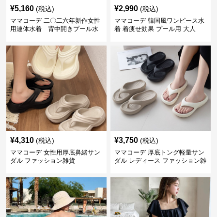
¥
5,160
¥
2,990
(税込)
(税込)
ママコーデ 二〇二六年新作女性
ママコーデ 韓国風ワンピース水
用連体水着 背中開きプール水
着 着痩せ効果 プール用 大人
泳用
¥
4,310
¥
3,750
(税込)
(税込)
ママコーデ 女性用厚底鼻緒サン
ママコーデ 厚底トング軽量サン
ダル ファッション雑貨
ダル レディース ファッション雑
貨