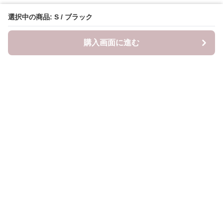
選択中の商品: S / ブラック
購入画面に進む
mama-closet
について
利用規約
プライバシー