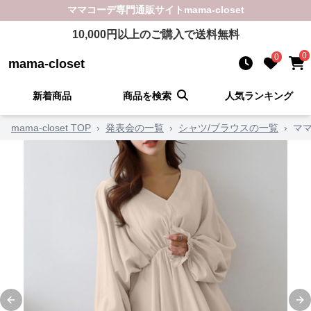
ママコーデ
専門通販サイト
mama-closet
10,000
円以上のご購入で送料無料
0
0
mama-closet
新着商品
商品を検索
人気ランキング
mama-closet TOP
›
発表会の一覧
›
シャツ/ブラウスの一覧
›
マ
Previous slide
Ne