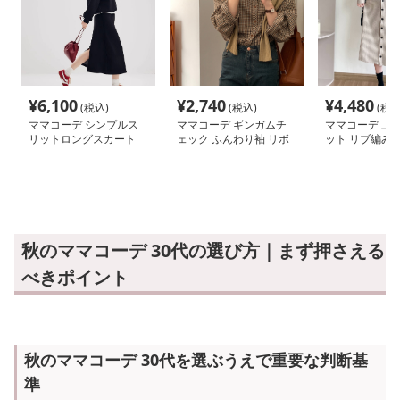
¥
6,100
¥
2,740
¥
4,480
(税込)
(税込)
(税込
ママコーデ シンプルス
ママコーデ ギンガムチ
ママコーデ 上
リットロングスカート
ェック ふんわり袖 リボ
ット リブ編み
ンブラウス
ンピース
秋のママコーデ 30代の選び方｜まず押さえる
べきポイント
秋のママコーデ 30代を選ぶうえで重要な判断基
準