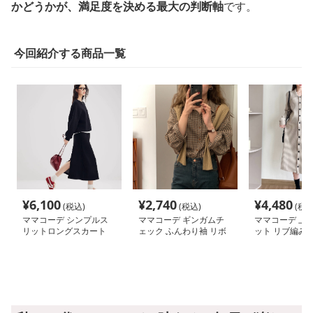
かどうかが、満足度を決める最大の判断軸
です。
今回紹介する商品一覧
¥
6,100
¥
2,740
¥
4,480
(税込)
(税込)
(税込
ママコーデ シンプルス
ママコーデ ギンガムチ
ママコーデ 上
リットロングスカート
ェック ふんわり袖 リボ
ット リブ編み
ンブラウス
ンピース