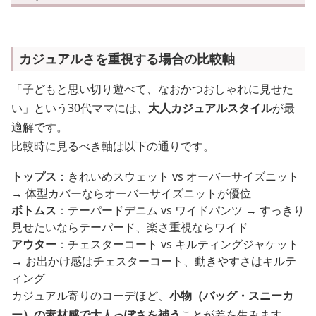
カジュアルさを重視する場合の比較軸
「子どもと思い切り遊べて、なおかつおしゃれに見せた
い」という30代ママには、
大人カジュアルスタイル
が最
適解です。
比較時に見るべき軸は以下の通りです。
トップス
：きれいめスウェット vs オーバーサイズニット
→ 体型カバーならオーバーサイズニットが優位
ボトムス
：テーパードデニム vs ワイドパンツ → すっきり
見せたいならテーパード、楽さ重視ならワイド
アウター
：チェスターコート vs キルティングジャケット
→ お出かけ感はチェスターコート、動きやすさはキルテ
ィング
カジュアル寄りのコーデほど、
小物（バッグ・スニーカ
ー）の素材感で大人っぽさを補う
ことが差を生みます。