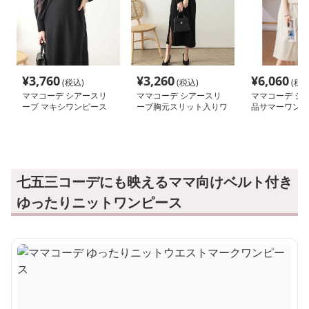
¥
3,760
¥
3,260
¥
6,060
(税込)
(税込)
(税込
ママコーデ シアースリ
ママコーデ シアースリ
ママコーデ シ
ーブ マキシワンピース
ーブ胸元スリット入りワ
品サマーワンピ
ンピース
七五三コーデにも映えるママ向けベルト付き
ゆったりニットワンピース