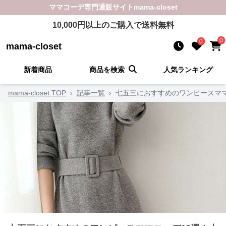
ママコーデ
専門通販サイト
mama-closet
10,000
円以上のご購入で送料無料
0
0
mama-closet
新着商品
商品を検索
人気ランキング
mama-closet TOP
›
記事一覧
›
七五三におすすめのワンピースママ