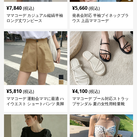
¥
7,840
¥
5,660
(税込)
(税込)
ママコーデ カジュアル縦縞半袖
発表会対応 半袖ブイネックブラ
ロング丈ワンピース
ウス 上品ママコーデ
¥
5,810
¥
4,100
(税込)
(税込)
ママコーデ 運動会ママに最適 ハ
ママコーデ プール対応ストラッ
イウエスト ショートパンツ 美脚
プサンダル 夏の女性用軽量靴
効果