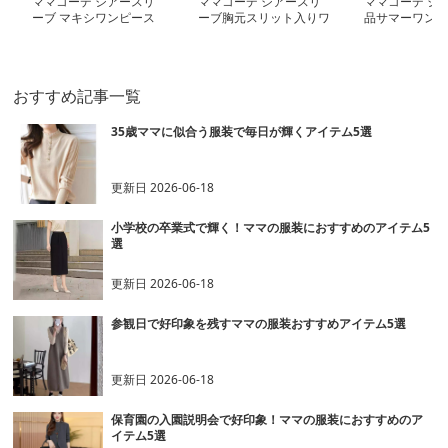
ママコーデ シアースリ
ママコーデ シアースリ
ママコーデ シ
ーブ マキシワンピース
ーブ胸元スリット入りワ
品サマーワンピ
ンピース
おすすめ記事一覧
35歳ママに似合う服装で毎日が輝くアイテム5選
更新日
2026-06-18
小学校の卒業式で輝く！ママの服装におすすめのアイテム5
選
更新日
2026-06-18
参観日で好印象を残すママの服装おすすめアイテム5選
更新日
2026-06-18
保育園の入園説明会で好印象！ママの服装におすすめのア
イテム5選