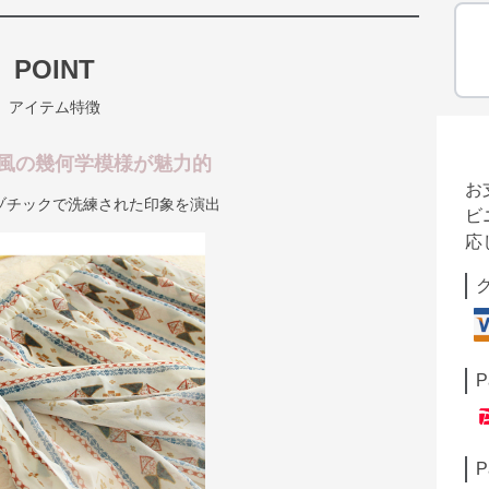
POINT
アイテム特徴
風の幾何学模様が魅力的
お
ゾチックで洗練された印象を演出
ビ
応
P
P