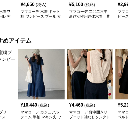
¥
4,650
¥
5,160
¥
2,9
(税込)
(税込)
水着ワ
ママコーデ 水着 ドット
ママコーデ 二〇二六年
ママ
用レデ
柄 ワンピース プール 女
新作女性用連体水着 背
ピー
性用 大人可愛い
中開きプール水泳用
プール
すめアイテム
¥
10,440
¥
4,460
¥
5,2
(税込)
(税込)
プリー
ママコーデ カジュアル
ママコーデ 背中開きリ
ママ
ース
デニム 半袖 マキシ丈 ワ
ブニット袖なしタンクト
ベル
ンピース 韓国風
ップ カジュアル夏服
ョー
ズボ