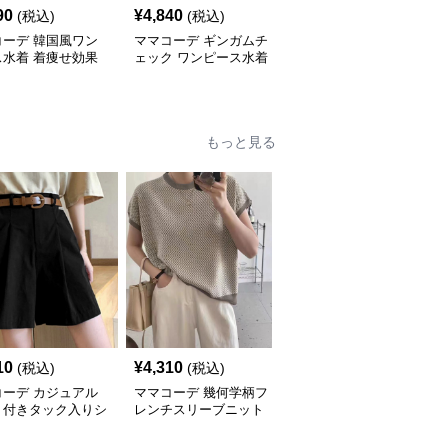
90
¥
4,840
¥
6,200
(税込)
(税込)
(税込)
コーデ 韓国風ワン
ママコーデ ギンガムチ
ママコーデ フリル水着
ス水着 着痩せ効果
ェック ワンピース水着
ワンピース プール ビー
用 大人
チ 海水浴用
もっと見る
10
¥
4,310
¥
6,560
(税込)
(税込)
(税込)
コーデ カジュアル
ママコーデ 幾何学柄フ
ママコーデ 裾刺繍レー
ト付きタック入りシ
レンチスリーブニット
ス長袖シャツカジュアル
トパンツ 着やせ半
カジュアル薄手
白ブラウス
ン