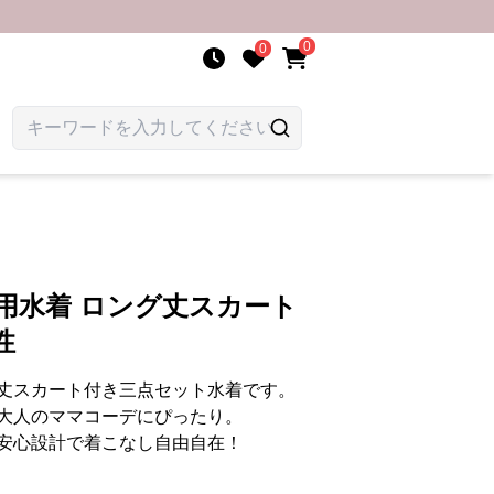
0
0
用水着 ロング丈スカート
性
丈スカート付き三点セット水着です。
大人のママコーデにぴったり。
安心設計で着こなし自由自在！