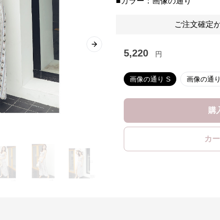
■カラー：画像の通り
ご注文確定か
Next slide
5,220
円
画像の通り S
画像の通り
購
カー