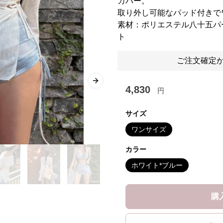
カバー。
取り外し可能なパッド付きで
素材：ポリエステル八十五パ
ト
ご注文確定か
Next slide
4,830
円
サイズ
ワンサイズ
カラー
ホワイト*ブルー
購