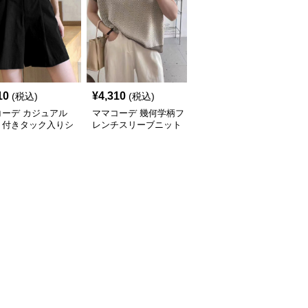
10
¥
4,310
¥
6,560
(税込)
(税込)
(税込)
コーデ カジュアル
ママコーデ 幾何学柄フ
ママコーデ 裾刺繍レー
ト付きタック入りシ
レンチスリーブニット
ス長袖シャツカジュアル
トパンツ 着やせ半
カジュアル薄手
白ブラウス
ン