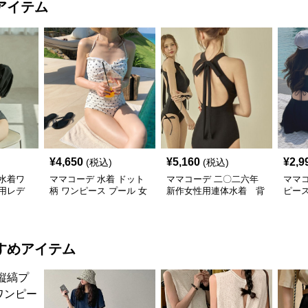
アイテム
¥
4,650
¥
5,160
¥
2,9
(税込)
(税込)
水着ワ
ママコーデ 水着 ドット
ママコーデ 二〇二六年
ママ
用レデ
柄 ワンピース プール 女
新作女性用連体水着 背
ピー
性用 大人可愛い
中開きプール水泳用
プール
すめアイテム