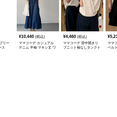
¥
10,440
¥
4,460
¥
5,2
(税込)
(税込)
プリー
ママコーデ カジュアル
ママコーデ 背中開きリ
ママ
ース
デニム 半袖 マキシ丈 ワ
ブニット袖なしタンクト
ベル
ンピース 韓国風
ップ カジュアル夏服
ョー
ズボ