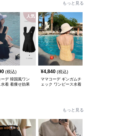
もっと見る
人気
90
¥
4,840
¥
6,200
(税込)
(税込)
(税込)
コーデ 韓国風ワン
ママコーデ ギンガムチ
ママコーデ フリル水着
ス水着 着痩せ効果
ェック ワンピース水着
ワンピース プール ビー
用 大人
チ 海水浴用
もっと見る