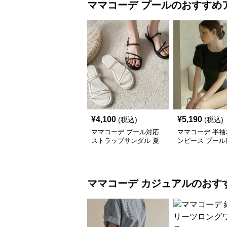
ママコーデ
プール
のおすすめ
¥
4,100
¥
5,190
(税込)
(税込)
ママコーデ プール対応
ママコーデ 半袖
ストラップサンダル 夏
ンピース プール
の女性用軽量靴
ィース黒
ママコーデ
カジュアル
のおす