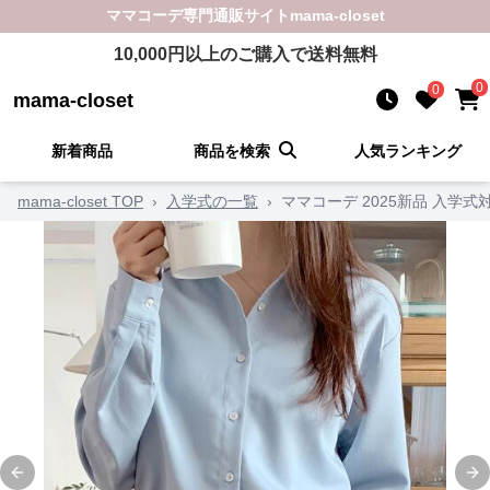
ママコーデ
専門通販サイト
mama-closet
10,000
円以上のご購入で送料無料
0
0
mama-closet
新着商品
商品を検索
人気ランキング
mama-closet TOP
›
入学式の一覧
›
ママコーデ 2025新品 入学
Previous slide
Ne