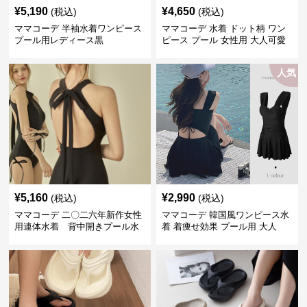
¥
5,190
¥
4,650
(税込)
(税込)
ママコーデ 半袖水着ワンピース
ママコーデ 水着 ドット柄 ワン
プール用レディース黒
ピース プール 女性用 大人可愛
い
人気
¥
5,160
¥
2,990
(税込)
(税込)
ママコーデ 二〇二六年新作女性
ママコーデ 韓国風ワンピース水
用連体水着 背中開きプール水
着 着痩せ効果 プール用 大人
泳用