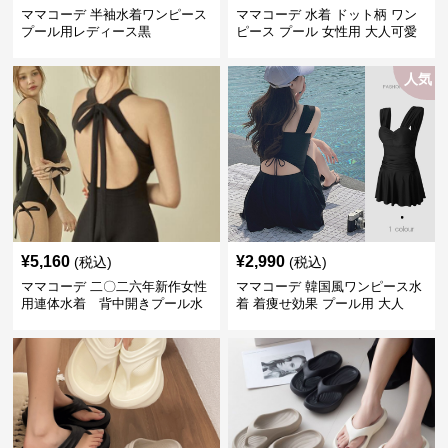
ママコーデ 半袖水着ワンピース
ママコーデ 水着 ドット柄 ワン
プール用レディース黒
ピース プール 女性用 大人可愛
い
人気
¥
5,160
¥
2,990
(税込)
(税込)
ママコーデ 二〇二六年新作女性
ママコーデ 韓国風ワンピース水
用連体水着 背中開きプール水
着 着痩せ効果 プール用 大人
泳用