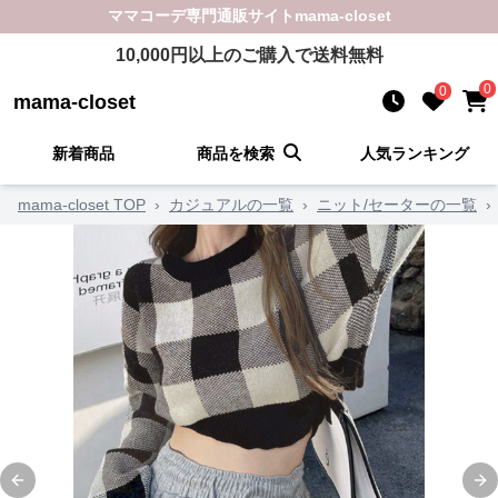
ママコーデ
専門通販サイト
mama-closet
10,000
円以上のご購入で送料無料
0
0
mama-closet
新着商品
商品を検索
人気ランキング
mama-closet TOP
›
カジュアルの一覧
›
ニット/セーターの一覧
›
Previous slide
Ne