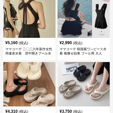
¥
5,160
¥
2,990
(税込)
(税込)
ママコーデ 二〇二六年新作女性
ママコーデ 韓国風ワンピース水
用連体水着 背中開きプール水
着 着痩せ効果 プール用 大人
泳用
¥
4,310
¥
3,750
(税込)
(税込)