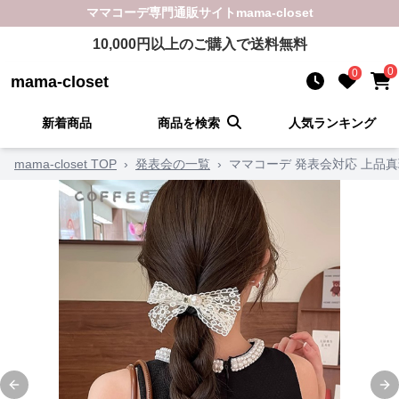
ママコーデ
専門通販サイト
mama-closet
10,000
円以上のご購入で送料無料
0
0
mama-closet
新着商品
商品を検索
人気ランキング
mama-closet TOP
›
発表会の一覧
›
ママコーデ 発表会対応 上品
Previous slide
Ne