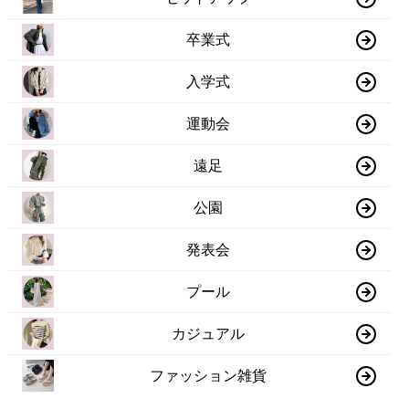
卒業式
入学式
運動会
遠足
公園
発表会
プール
カジュアル
ファッション雑貨