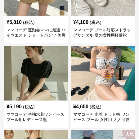
¥
5,810
¥
4,100
(税込)
(税込)
ママコーデ 運動会ママに最適 ハ
ママコーデ プール対応ストラッ
イウエスト ショートパンツ 美脚
プサンダル 夏の女性用軽量靴
効果
¥
5,190
¥
4,650
(税込)
(税込)
ママコーデ 半袖水着ワンピース
ママコーデ 水着 ドット柄 ワン
プール用レディース黒
ピース プール 女性用 大人可愛
い
人気