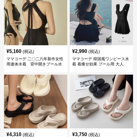
¥
5,160
¥
2,990
(税込)
(税込)
ママコーデ 二〇二六年新作女性
ママコーデ 韓国風ワンピース水
用連体水着 背中開きプール水
着 着痩せ効果 プール用 大人
泳用
¥
4,310
¥
3,750
(税込)
(税込)