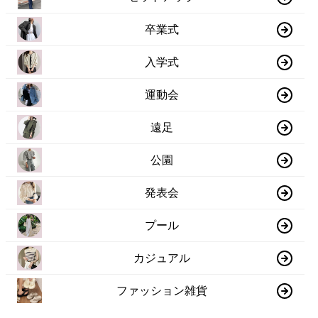
卒業式
入学式
運動会
遠足
公園
発表会
プール
カジュアル
ファッション雑貨