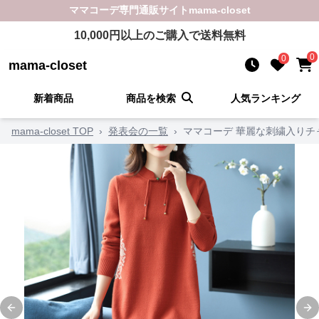
ママコーデ
専門通販サイト
mama-closet
10,000
円以上のご購入で送料無料
0
0
mama-closet
新着商品
商品を検索
人気ランキング
mama-closet TOP
›
発表会の一覧
›
ママコーデ 華麗な刺繍入りチ
Previous slide
Ne