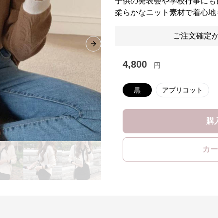
子供の発表会や学校行事にも
柔らかなニット素材で着心地
ご注文確定か
Next slide
4,800
円
黒
アプリコット
購
カー