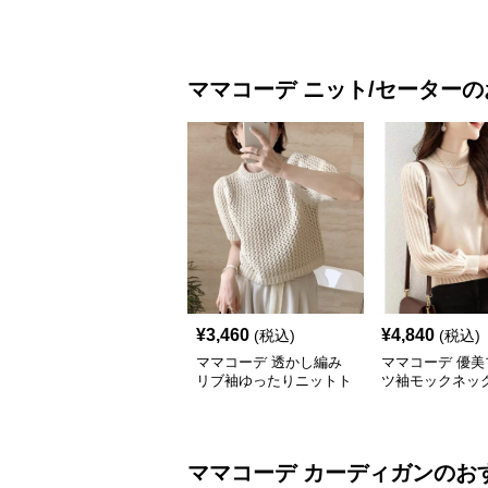
ママコーデ
ニット/セーター
の
¥
3,460
¥
4,840
(税込)
(税込)
ママコーデ 透かし編み
ママコーデ 優美
リブ袖ゆったりニットト
ツ袖モックネッ
ップス
ママコーデ
カーディガン
のお