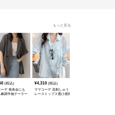
もっと見る
60
¥
4,310
¥
7,010
(税込)
(税込)
(税込)
コーデ 発表会にも
ママコーデ 花刺しゅう
ママコーデ 発表会に映
る麻調半袖テーラー
レーストップス透け感長
える麻混風半袖テーラー
ャケット夏
袖ブラウス春夏
ドジャケット