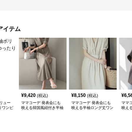
アイテム
¥
9,420
¥
8,150
¥
6,5
(税込)
(税込)
リュー
ママコーデ 発表会にも
ママコーデ 発表会にも
ママ
りワンピ
映える韓国風紐付き半袖
映える半袖ロング丈ワン
映え
ロングワンピース
ピース レトロ調きれい
ドジ
め体型カバー