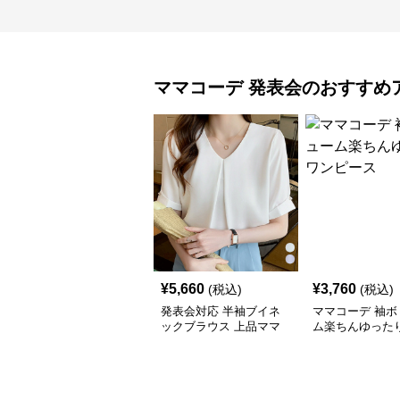
ママコーデ
発表会
のおすすめ
¥
5,660
¥
3,760
(税込)
(税込)
発表会対応 半袖ブイネ
ママコーデ 袖ボ
ックブラウス 上品ママ
ム楽ちんゆった
コーデ
ース