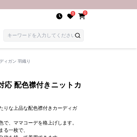
0
0
ディガン 羽織り
対応 配色襟付きニットカ
たりな上品な配色襟付きカーディガ
色で、ママコーデを格上げします。
まる一枚で、