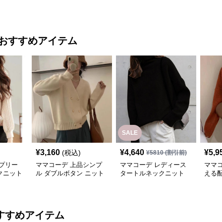
おすすめアイテム
SALE
¥
3,160
¥
4,640
¥
5,9
(税込)
¥
5810
(割引前)
プリー
ママコーデ 上品シンプ
ママコーデ レディース
ママ
クニット
ル ダブルボタン ニット
タートルネックニット
える
カーディガン
カジュアル秋冬
ブル
すすめアイテム