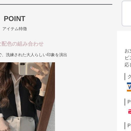
POINT
アイテム特徴
な配色の組み合わせ
お
で、洗練された大人らしい印象を演出
ビ
応
P
P