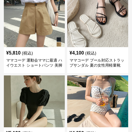
¥
5,810
¥
4,100
(税込)
(税込)
ママコーデ 運動会ママに最適 ハ
ママコーデ プール対応ストラッ
イウエスト ショートパンツ 美脚
プサンダル 夏の女性用軽量靴
効果