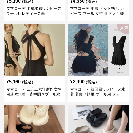
¥
5,190
¥
4,650
(税込)
(税込)
ママコーデ 半袖水着ワンピース
ママコーデ 水着 ドット柄 ワン
プール用レディース黒
ピース プール 女性用 大人可愛
い
人気
¥
5,160
¥
2,990
(税込)
(税込)
ママコーデ 二〇二六年新作女性
ママコーデ 韓国風ワンピース水
用連体水着 背中開きプール水
着 着痩せ効果 プール用 大人
泳用