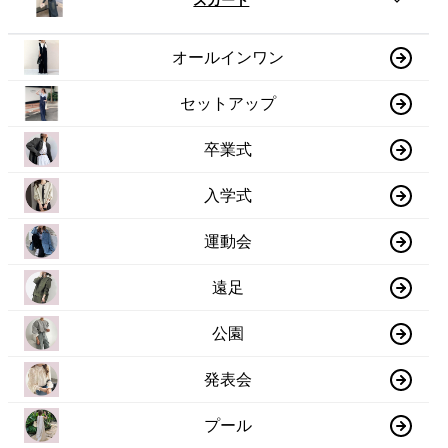
オールインワン
セットアップ
卒業式
入学式
運動会
遠足
公園
発表会
プール