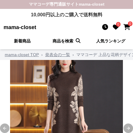
ママコーデ
専門通販サイト
mama-closet
10,000
円以上のご購入で送料無料
0
0
mama-closet
新着商品
商品を検索
人気ランキング
mama-closet TOP
›
発表会の一覧
›
ママコーデ 上品な花柄デザイ
Previous slide
Ne