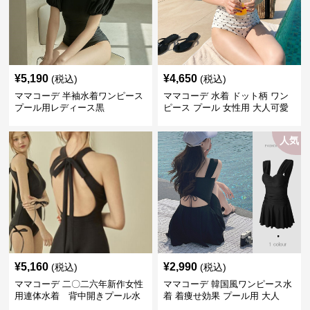
¥
5,190
¥
4,650
(税込)
(税込)
ママコーデ 半袖水着ワンピース
ママコーデ 水着 ドット柄 ワン
プール用レディース黒
ピース プール 女性用 大人可愛
い
人気
¥
5,160
¥
2,990
(税込)
(税込)
ママコーデ 二〇二六年新作女性
ママコーデ 韓国風ワンピース水
用連体水着 背中開きプール水
着 着痩せ効果 プール用 大人
泳用