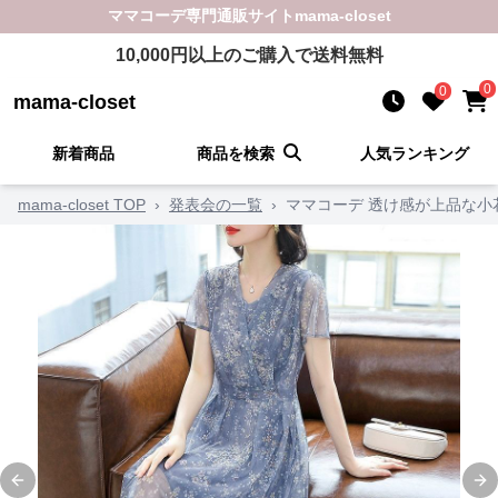
ママコーデ
専門通販サイト
mama-closet
10,000
円以上のご購入で送料無料
0
0
mama-closet
新着商品
商品を検索
人気ランキング
mama-closet TOP
›
発表会の一覧
›
ママコーデ 透け感が上品な小
Previous slide
Ne