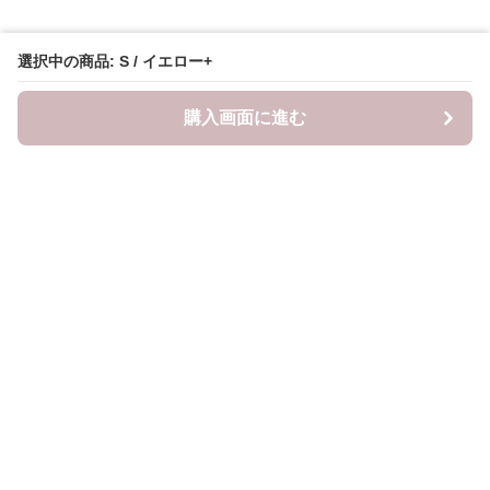
選択中の商品: S / イエロー+
購入画面に進む
mama-closet
について
利用規約