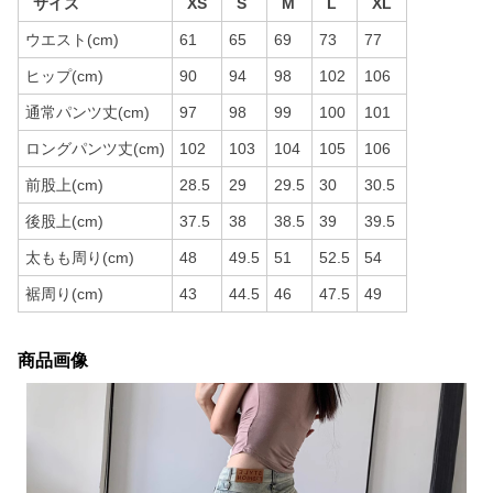
サイズ
XS
S
M
L
XL
ウエスト(cm)
61
65
69
73
77
ヒップ(cm)
90
94
98
102
106
通常パンツ丈(cm)
97
98
99
100
101
ロングパンツ丈(cm)
102
103
104
105
106
前股上(cm)
28.5
29
29.5
30
30.5
後股上(cm)
37.5
38
38.5
39
39.5
太もも周り(cm)
48
49.5
51
52.5
54
裾周り(cm)
43
44.5
46
47.5
49
商品画像