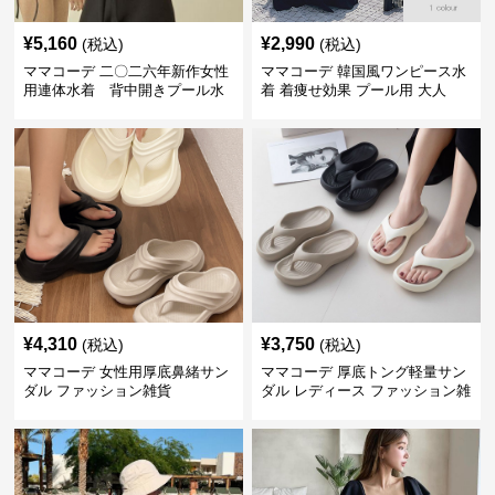
¥
5,160
¥
2,990
(税込)
(税込)
ママコーデ 二〇二六年新作女性
ママコーデ 韓国風ワンピース水
用連体水着 背中開きプール水
着 着痩せ効果 プール用 大人
泳用
¥
4,310
¥
3,750
(税込)
(税込)
ママコーデ 女性用厚底鼻緒サン
ママコーデ 厚底トング軽量サン
ダル ファッション雑貨
ダル レディース ファッション雑
貨