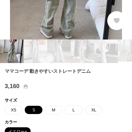
ママコーデ 動きやすいストレートデニム
3,160
円
サイズ
XS
S
M
L
XL
カラー
イエロー+