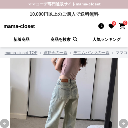
ママコーデ
専門通販サイト
mama-closet
10,000
円以上のご購入で送料無料
0
0
mama-closet
新着商品
商品を検索
人気ランキング
mama-closet TOP
›
運動会の一覧
›
デニムパンツの一覧
›
ママコ
Previous slide
Ne