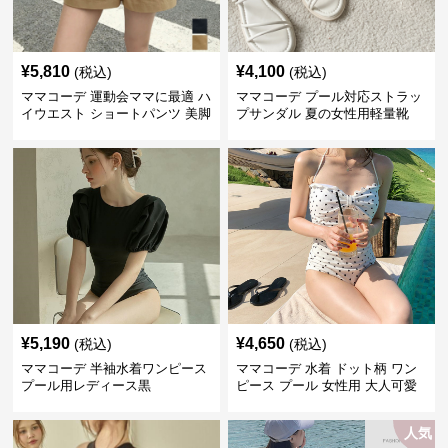
¥
5,810
¥
4,100
(税込)
(税込)
ママコーデ 運動会ママに最適 ハ
ママコーデ プール対応ストラッ
イウエスト ショートパンツ 美脚
プサンダル 夏の女性用軽量靴
効果
¥
5,190
¥
4,650
(税込)
(税込)
ママコーデ 半袖水着ワンピース
ママコーデ 水着 ドット柄 ワン
プール用レディース黒
ピース プール 女性用 大人可愛
い
人気