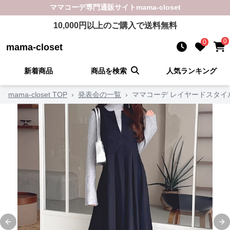
ママコーデ
専門通販サイト
mama-closet
10,000
円以上のご購入で送料無料
0
0
mama-closet
新着商品
商品を検索
人気ランキング
mama-closet TOP
›
発表会の一覧
›
ママコーデ レイヤードスタイ
Previous slide
Ne