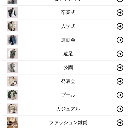
卒業式
入学式
運動会
遠足
公園
発表会
プール
カジュアル
ファッション雑貨