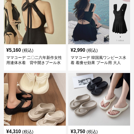
¥
5,160
¥
2,990
(税込)
(税込)
ママコーデ 二〇二六年新作女性
ママコーデ 韓国風ワンピース水
用連体水着 背中開きプール水
着 着痩せ効果 プール用 大人
泳用
¥
4,310
¥
3,750
(税込)
(税込)