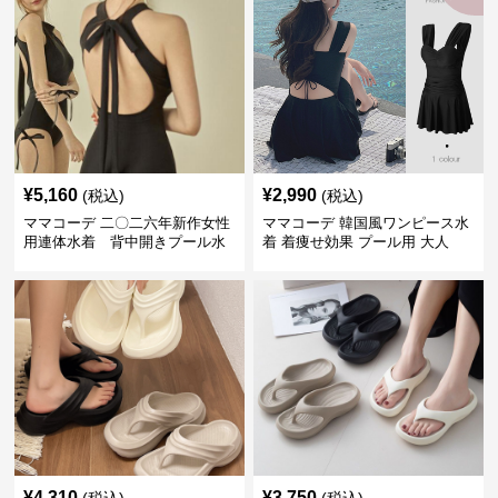
¥
5,160
¥
2,990
(税込)
(税込)
ママコーデ 二〇二六年新作女性
ママコーデ 韓国風ワンピース水
用連体水着 背中開きプール水
着 着痩せ効果 プール用 大人
泳用
¥
4,310
¥
3,750