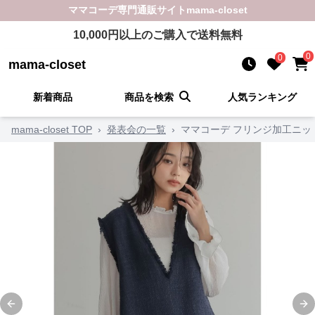
ママコーデ
専門通販サイト
mama-closet
10,000
円以上のご購入で送料無料
0
0
mama-closet
新着商品
商品を検索
人気ランキング
mama-closet TOP
›
発表会の一覧
›
ママコーデ フリンジ加工ニッ
Previous slide
Ne