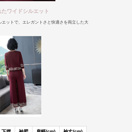
れたワイドシルエット
ルエットで、エレガントさと快適さを両立した大
下摆
袖肥
肩幅(cm)
袖丈(cm)