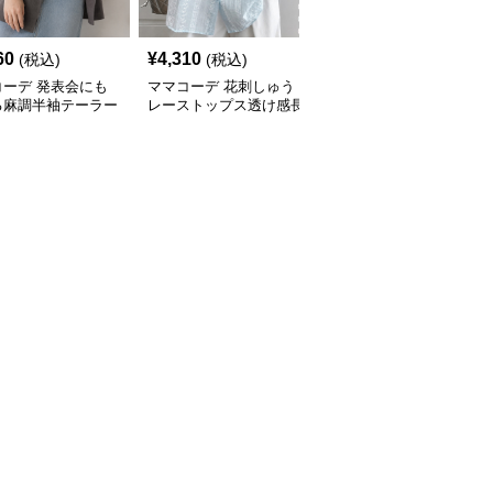
60
¥
4,310
¥
7,010
(税込)
(税込)
(税込)
コーデ 発表会にも
ママコーデ 花刺しゅう
ママコーデ 発表会に映
る麻調半袖テーラー
レーストップス透け感長
える麻混風半袖テーラー
ャケット夏
袖ブラウス春夏
ドジャケット