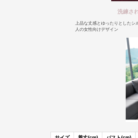
洗練さ
上品な丈感とゆったりとしたシ
人の女性向けデザイン
サイズ
着丈(cm)
バスト(cm)