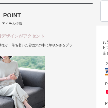
POINT
アイテム特徴
繍デザインがアクセント
お
模様が、落ち着いた雰囲気の中に華やかさをプラ
ビ
応
P
P