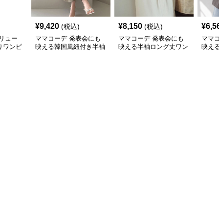
¥
9,420
¥
8,150
¥
6,5
(税込)
(税込)
リュー
ママコーデ 発表会にも
ママコーデ 発表会にも
ママ
りワンピ
映える韓国風紐付き半袖
映える半袖ロング丈ワン
映え
ロングワンピース
ピース レトロ調きれい
ドジ
め体型カバー