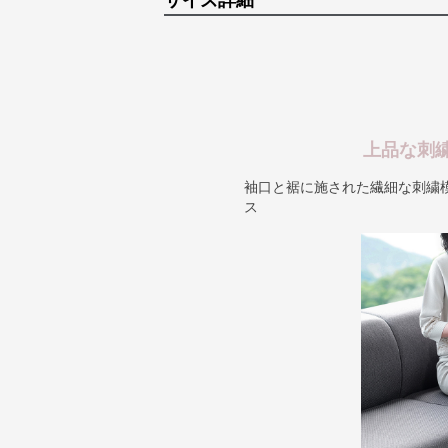
サイズ詳細
上品な刺
袖口と裾に施された繊細な刺繍
ス