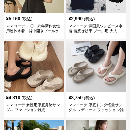
¥
5,160
¥
2,990
(税込)
(税込)
ママコーデ 二〇二六年新作女性
ママコーデ 韓国風ワンピース水
用連体水着 背中開きプール水
着 着痩せ効果 プール用 大人
泳用
¥
4,310
¥
3,750
(税込)
(税込)
ママコーデ 女性用厚底鼻緒サン
ママコーデ 厚底トング軽量サン
ダル ファッション雑貨
ダル レディース ファッション雑
貨