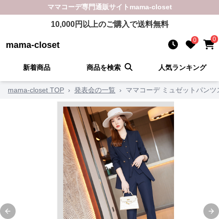
ママコーデ
専門通販サイト
mama-closet
10,000
円以上のご購入で送料無料
0
0
mama-closet
新着商品
商品を検索
人気ランキング
mama-closet TOP
›
発表会の一覧
›
ママコーデ ミュゼットパンツ
Previous slide
Ne