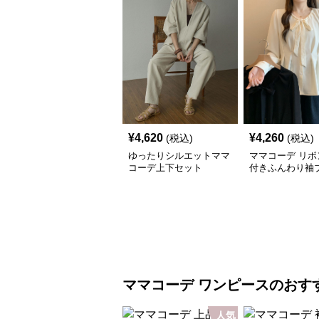
¥
4,620
¥
4,260
(税込)
(税込)
ゆったりシルエットママ
ママコーデ リボ
コーデ上下セット
付きふんわり袖
ママコーデ
ワンピース
のおす
人気