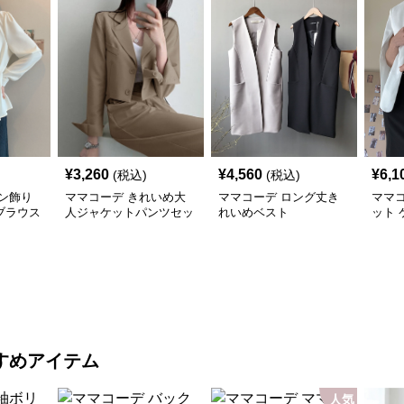
¥
3,260
¥
4,560
¥
6,1
(税込)
(税込)
ン飾り
ママコーデ きれいめ大
ママコーデ ロング丈き
ママ
ブラウス
人ジャケットパンツセッ
れいめベスト
ット
ト
すめアイテム
人気