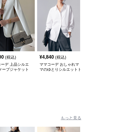
00
¥
4,840
¥
3,340
(税込)
(税込)
(税込)
コーデ 上品シルエ
ママコーデ おしゃれマ
ママコーデ プリーツロ
 ケープジャケット
マのゆとりシルエットド
ングスカート ママの上
レスシャツ
品スタイル
もっと見る