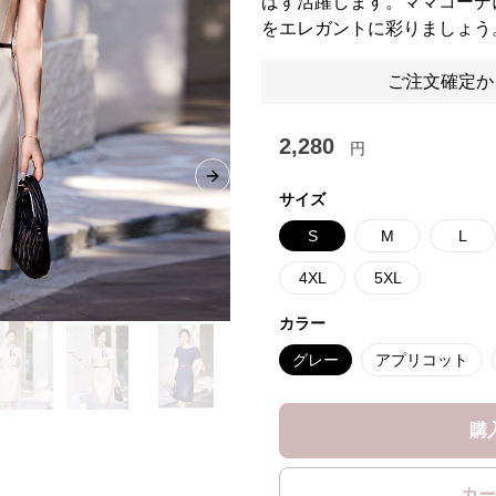
ばず活躍します。ママコーデ
をエレガントに彩りましょう
ご注文確定か
2,280
円
Next slide
サイズ
S
M
L
4XL
5XL
カラー
グレー
アプリコット
購
カー