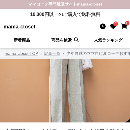
ママコーデ
専門通販サイト
mama-closet
10,000
円以上のご購入で送料無料
0
0
mama-closet
新着商品
商品を検索
人気ランキング
mama-closet TOP
›
記事一覧
›
少年野球のママ向け夏コーデおす