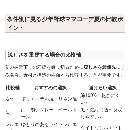
条件別に見る少年野球ママコーデ夏の比較ポ
イント
涼しさを重視する場合の比較軸
夏の炎天下での応援を乗り切るために
涼しさを最優先
にす
る場合、素材と構造の両面から比較することが重要です。
比較軸
おすすめの選択
避けたい選択
綿100%（乾きにく
素材
ポリエステル混・リネン混
い）
白・淡いグレー・ペールト
黒・濃紺（熱を吸収
色
ーン
しやすい）
シルエ
ゆとりのあるワイドシルエ
タイトなシルエット