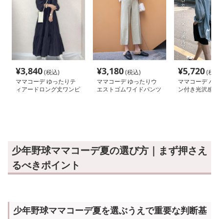
¥
3,840
¥
3,180
¥
5,720
(税込)
(税込)
(税込
ママコーデ ゆったりテ
ママコーデ ゆったりウ
ママコーデ バ
ィアードロング丈ワンピ
エストゴムワイドパンツ
ン付き光沢感オ
ース
イズシャツ
少年野球ママコーデ夏の選び方｜まず押さえ
るべきポイント
少年野球ママコーデ夏を選ぶうえで重要な判断基