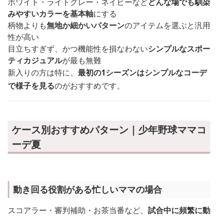
ホワイト・ライトグレー・ネイビーなど
どんな場でも馴染
みやすいカラーを基本軸
にする
柄物よりも
無地か細かいパターン
のアイテムを選ぶと汎用
性が高い
目立ちすぎず、かつ機能性を損なわない
シンプルなスポー
ティカジュアル
が最も無難
新入りの方は特に、
最初の1シーズンはシンプルなコーデ
で様子を見る
のがおすすめです。
ケース別おすすめパターン｜少年野球ママコ
ーデ夏
動き回る役割がある忙しいママの場合
スコアラー・審判補助・お茶当番など、
試合中に頻繁に動