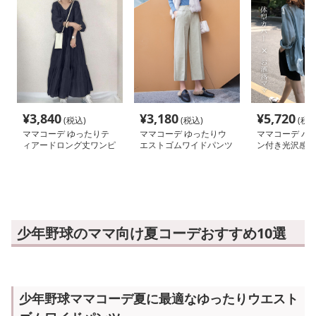
¥
3,840
¥
3,180
¥
5,720
(税込)
(税込)
(税込
ママコーデ ゆったりテ
ママコーデ ゆったりウ
ママコーデ バ
ィアードロング丈ワンピ
エストゴムワイドパンツ
ン付き光沢感オ
ース
イズシャツ
少年野球のママ向け夏コーデおすすめ10選
少年野球ママコーデ夏に最適なゆったりウエスト