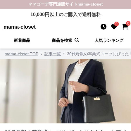
ママコーデ
専門通販サイト
mama-closet
10,000
円以上のご購入で送料無料
0
0
mama-closet
新着商品
商品を検索
人気ランキング
mama-closet TOP
›
記事一覧
›
30代母親の卒業式スーツにぴった