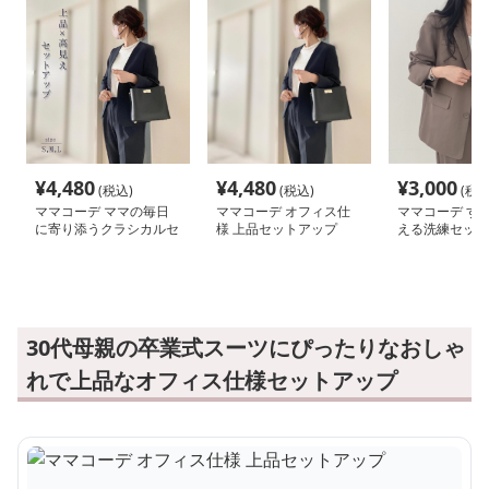
¥
4,480
¥
4,480
¥
3,000
(税込)
(税込)
(税込
ママコーデ ママの毎日
ママコーデ オフィス仕
ママコーデ す
に寄り添うクラシカルセ
様 上品セットアップ
える洗練セット
ットアップ
30代母親の卒業式スーツにぴったりなおしゃ
れで上品なオフィス仕様セットアップ