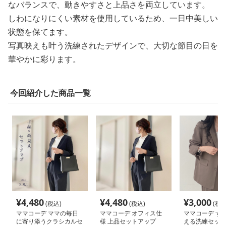
なバランスで、動きやすさと上品さを両立しています。
しわになりにくい素材を使用しているため、一日中美しい
状態を保てます。
写真映えも叶う洗練されたデザインで、大切な節目の日を
華やかに彩ります。
今回紹介した商品一覧
¥
4,480
¥
4,480
¥
3,000
(税込)
(税込)
(税込
ママコーデ ママの毎日
ママコーデ オフィス仕
ママコーデ す
に寄り添うクラシカルセ
様 上品セットアップ
える洗練セット