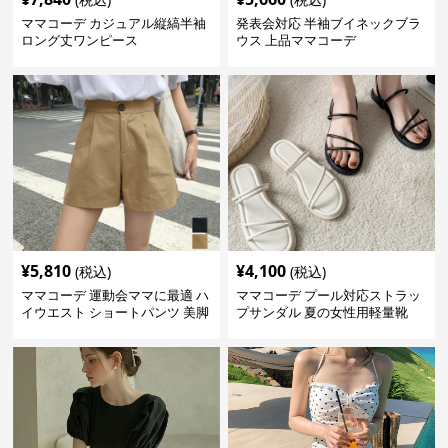
ママコーデ カジュアル縦縞半袖
発表会対応 半袖ブイネックブラ
ロング丈ワンピース
ウス 上品ママコーデ
¥
5,810
¥
4,100
(税込)
(税込)
ママコーデ 運動会ママに最適 ハ
ママコーデ プール対応ストラッ
イウエスト ショートパンツ 美脚
プサンダル 夏の女性用軽量靴
効果